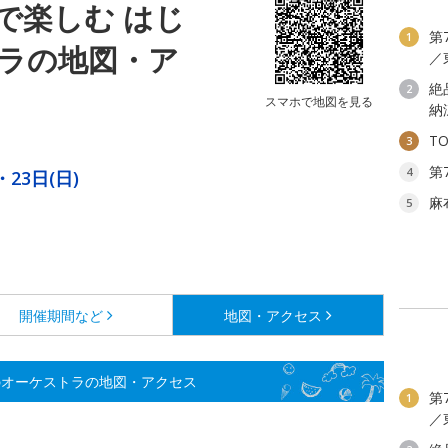
で楽しむ はじ
第
1
ラの地図・ア
／
絶
2
スマホで地図を見る
納
T
3
第
4
・23日(日)
麻
5
開催期間など
地図・アクセス
のオーケストラの地図・アクセス
第
1
／