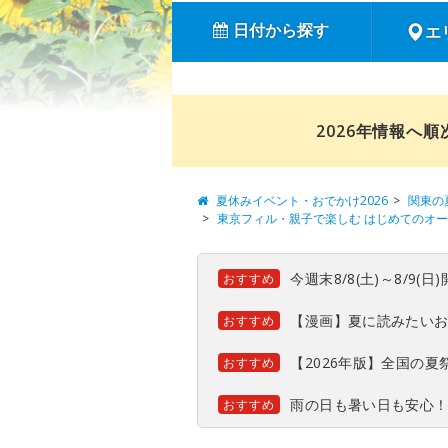
日付から探す
エ
2026年情報へ
夏休みイベント・おでかけ2026
関東の
東京フィル・親子で楽しむ はじめてのオ
今週末8/8(土)～8/9
おすすめ
【漫画】夏に読みたい
おすすめ
【2026年版】全国の
おすすめ
雨の日も暑い日も安心
おすすめ