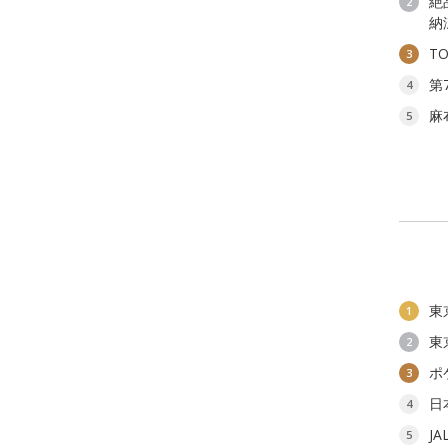
絶
2
納
T
3
第
4
麻
5
東
1
東
2
ポ
3
日
4
J
5