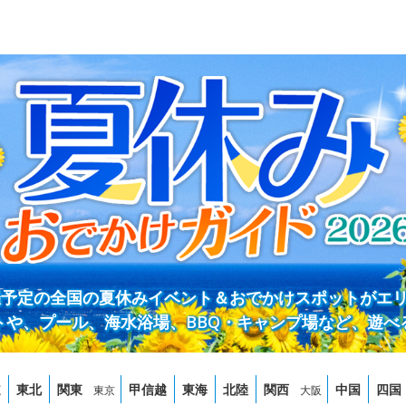
開催予定の全国の夏休みイベント＆おでかけスポットがエ
トや、プール、海水浴場、BBQ・キャンプ場など、遊べ
道
東北
関東
甲信越
東海
北陸
関西
中国
四国
東京
大阪