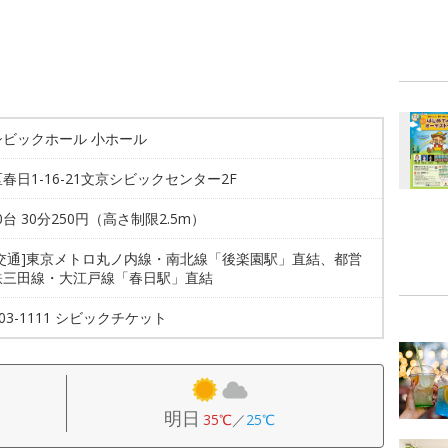
シビックホール 小ホール
春日1-16-21文京シビックセンター2F
30台 30分250円（高さ制限2.5m）
共交通]東京メトロ丸ノ内線・南北線「後楽園駅」直結、都営
鉄三田線・大江戸線「春日駅」直結
5803-1111 シビックチケット
明日
35℃
／
25℃