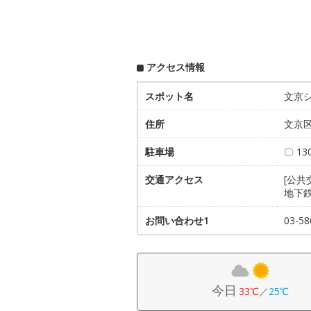
アクセス情報
スポット名
文京
住所
文京区
駐車場
〇 1
交通アクセス
[公
地下
お問い合わせ1
03-
今日
33℃
／
25℃