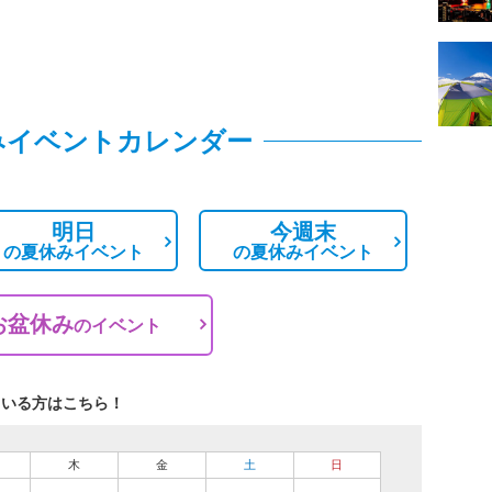
みイベントカレンダー
明日
今週末
の
夏休みイベント
の
夏休みイベント
お盆休み
の
イベント
ている方はこちら！
木
金
土
日