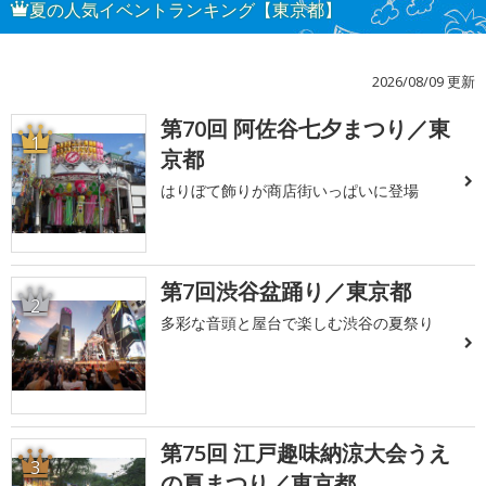
夏の人気イベントランキング【東京都】
2026/08/09 更新
第70回 阿佐谷七夕まつり／東
1
京都
はりぼて飾りが商店街いっぱいに登場
第7回渋谷盆踊り／東京都
2
多彩な音頭と屋台で楽しむ渋谷の夏祭り
第75回 江戸趣味納涼大会うえ
3
の夏まつり／東京都