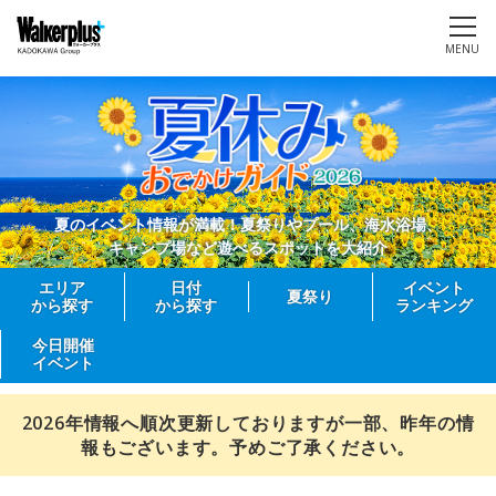
MENU
夏のイベント情報が満載！夏祭りやプール、海水浴場、
キャンプ場など遊べるスポットを大紹介
エリア
日付
イベント
夏祭り
から探す
から探す
ランキング
今日開催
イベント
2026年情報へ順次更新しておりますが一部、昨年の情
報もございます。予めご了承ください。