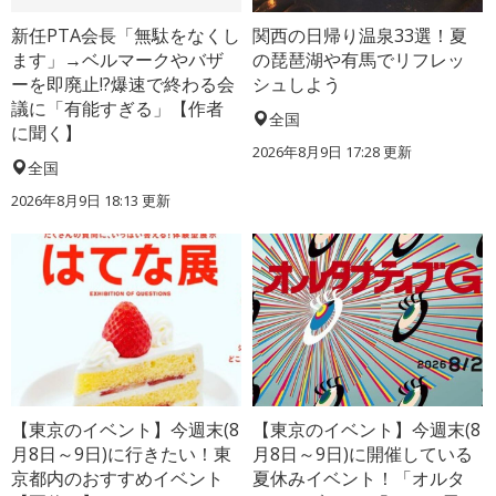
新任PTA会長「無駄をなくし
関西の日帰り温泉33選！夏
ます」→ベルマークやバザ
の琵琶湖や有馬でリフレッ
ーを即廃止!?爆速で終わる会
シュしよう
議に「有能すぎる」【作者
全国
に聞く】
2026年8月9日 17:28
更新
全国
2026年8月9日 18:13
更新
【東京のイベント】今週末(8
【東京のイベント】今週末(8
月8日～9日)に行きたい！東
月8日～9日)に開催している
京都内のおすすめイベント
夏休みイベント！「オルタ