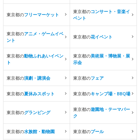
東京都の
コンサート・音楽イ
東京都の
フリーマーケット
ベント
東京都の
アニメ・ゲームイベ
東京都の
花イベント
ント
東京都の
動物ふれあいイベン
東京都の
美術展・博物展・展
ト
示会
東京都の
演劇・講演会
東京都の
フェア
東京都の
夏休みスポット
東京都の
キャンプ場・BBQ場
東京都の
遊園地・テーマパー
東京都の
グランピング
ク
東京都の
水族館・動物園
東京都の
プール