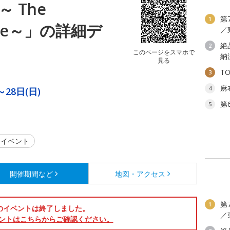
 The
第
1
 time～」の詳細デ
／
絶
2
このページをスマホで
納
見る
T
3
麻
4
～28日(日)
第
。
5
イベント
開催期間など
地図・アクセス
第
1
のイベントは終了しました。
／
ントはこちらからご確認ください。