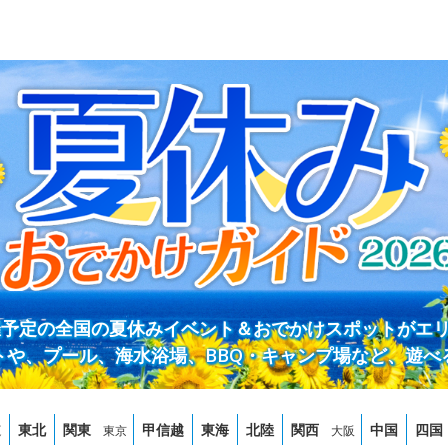
開催予定の全国の夏休みイベント＆おでかけスポットがエ
トや、プール、海水浴場、BBQ・キャンプ場など、遊べ
道
東北
関東
甲信越
東海
北陸
関西
中国
四国
東京
大阪