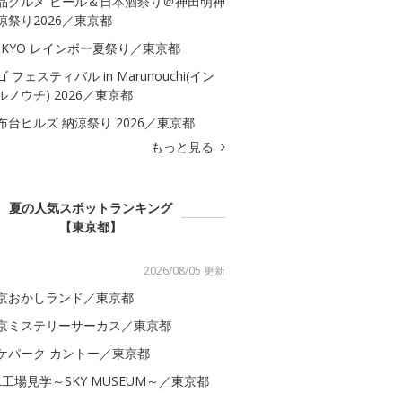
品グルメ ビール＆日本酒祭り＠神田明神
涼祭り2026／東京都
OKYO レインボー夏祭り／東京都
ゴ フェスティバル in Marunouchi(イン
ルノウチ) 2026／東京都
布台ヒルズ 納涼祭り 2026／東京都
もっと見る
夏の人気スポットランキング
【東京都】
2026/08/05 更新
京おかしランド／東京都
京ミステリーサーカス／東京都
ケパーク カントー／東京都
AL工場見学～SKY MUSEUM～／東京都