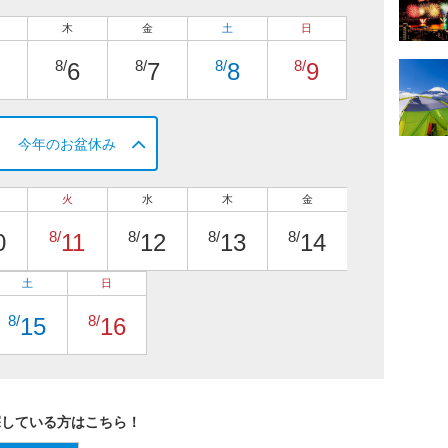
木
金
土
日
8/
8/
8/
8/
6
7
8
9
今年のお盆休み
火
水
木
金
8/
8/
8/
8/
0
11
12
13
14
土
日
8/
8/
15
16
探している方はこちら！