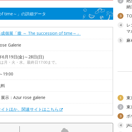
絶
2
納
n of time～」の詳細データ
T
3
レ
4
マ
個展「朧 ～ The succession of time～」
麻
5
rose Galerie
年6月19日(金)～28日(日)
は月・火・水。最終日17:00まで。
～19:00
無料
示：Azur rose galerie
東
1
東
2
サイトほか、関連サイトはこちら
ポ
3
J
4