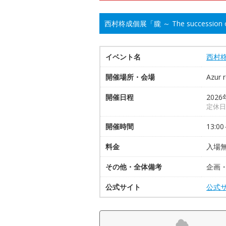
西村柊成個展「朧 ～ The successio
イベント名
西村柊成
開催場所・会場
Azur 
開催日程
2026
定休日
開催時間
13:00
料金
入場
その他・全体備考
企画・展
公式サイト
公式