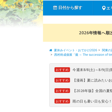
日付から探す
エ
2026年情報へ
夏休みイベント・おでかけ2026
関東の
西村柊成個展「朧 ～ The succession of t
今週末8/8(土)～8/9
おすすめ
【漫画】夏に読みたい
おすすめ
【2026年版】全国の
おすすめ
雨の日も暑い日も安心
おすすめ