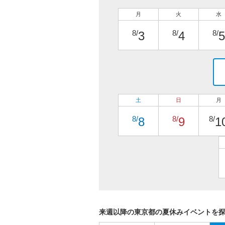
月
火
水
8/
8/
8/
3
4
5
土
日
月
8/
8/
8/
8
9
1
来週以降の東京都の夏休みイベントを