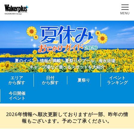
MENU
夏のイベント情報が満載！夏祭りやプール、海水浴場、
キャンプ場など遊べるスポットを大紹介
エリア
日付
イベント
夏祭り
から探す
から探す
ランキング
今日開催
イベント
2026年情報へ順次更新しておりますが一部、昨年の情
報もございます。予めご了承ください。