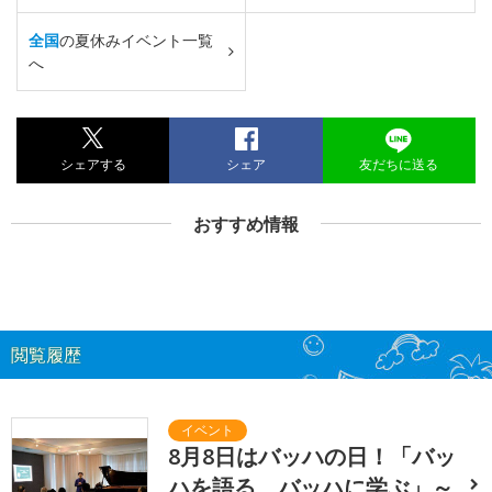
全国
の夏休みイベント一覧
へ
シェアする
シェア
友だちに送る
おすすめ情報
閲覧履歴
8月8日はバッハの日！「バッ
ハを語る、バッハに学ぶ」～