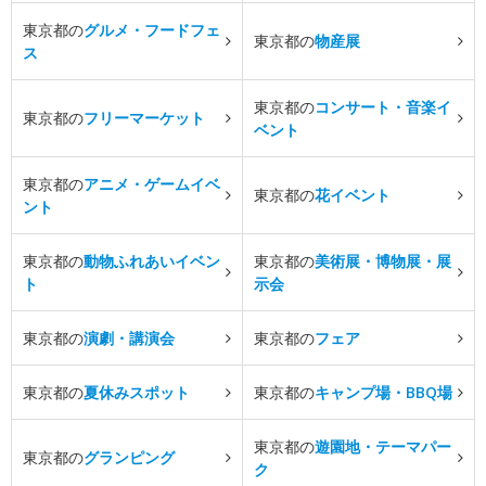
東京都の
グルメ・フードフェ
東京都の
物産展
ス
東京都の
コンサート・音楽イ
東京都の
フリーマーケット
ベント
東京都の
アニメ・ゲームイベ
東京都の
花イベント
ント
東京都の
動物ふれあいイベン
東京都の
美術展・博物展・展
ト
示会
東京都の
演劇・講演会
東京都の
フェア
東京都の
夏休みスポット
東京都の
キャンプ場・BBQ場
東京都の
遊園地・テーマパー
東京都の
グランピング
ク