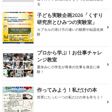
る
子ども実験企画2026「くすり
研究所とひみつの実験室」
カプセルの溶け方の違いの観察や結晶化体
験
プロから学ぶ！お仕事チャレ
ンジ教室
夏休みに小学生が将来の仕事を身近に体
験！
作ってみよう！私だけの本
世界にたった一つの私だけの本を作ろう！