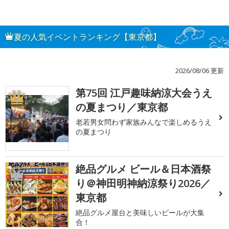
夏の人気イベントランキング【東京都】
2026/08/06 更新
第75回 江戸趣味納涼大会うえ
1
の夏まつり／東京都
老若男女問わず家族みんなで楽しめるうえ
の夏まつり
絶品グルメ ビール＆日本酒祭
2
り＠神田明神納涼祭り2026／
東京都
絶品グルメ屋台と美味しいビールが大集
合！