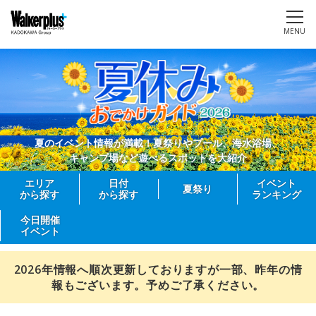
MENU
夏のイベント情報が満載！夏祭りやプール、海水浴場、
キャンプ場など遊べるスポットを大紹介
エリア
日付
イベント
夏祭り
から探す
から探す
ランキング
今日開催
イベント
2026年情報へ順次更新しておりますが一部、昨年の情
報もございます。予めご了承ください。