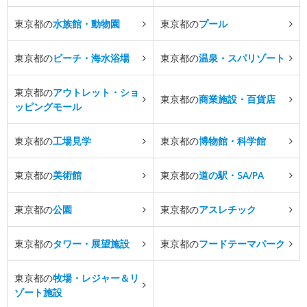
東京都の
水族館・動物園
東京都の
プール
東京都の
ビーチ・海水浴場
東京都の
温泉・スパリゾート
東京都の
アウトレット・ショ
東京都の
商業施設・百貨店
ッピングモール
東京都の
工場見学
東京都の
博物館・科学館
東京都の
美術館
東京都の
道の駅・SA/PA
東京都の
公園
東京都の
アスレチック
東京都の
タワー・展望施設
東京都の
フードテーマパーク
東京都の
牧場・レジャー＆リ
ゾート施設