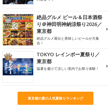
絶品グルメ ビール＆日本酒祭
2
り＠神田明神納涼祭り2026／
東京都
絶品グルメ屋台と美味しいビールが大集
合！
TOKYO レインボー夏祭り／
3
東京都
猛暑を避けて涼しい室内でお祭り体験！
東京都の夏の人気夏祭りランキング