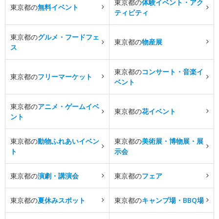
東京都の
体験イベント・アク
東京都の
無料イベント
ティビティ
東京都の
グルメ・フードフェ
東京都の
物産展
ス
東京都の
コンサート・音楽イ
東京都の
フリーマーケット
ベント
東京都の
アニメ・ゲームイベ
東京都の
花イベント
ント
東京都の
動物ふれあいイベン
東京都の
美術展・博物展・展
ト
示会
東京都の
演劇・講演会
東京都の
フェア
東京都の
夏休みスポット
東京都の
キャンプ場・BBQ場