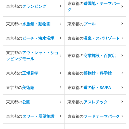
東京都の
遊園地・テーマパー
東京都の
グランピング
ク
東京都の
水族館・動物園
東京都の
プール
東京都の
ビーチ・海水浴場
東京都の
温泉・スパリゾート
東京都の
アウトレット・ショ
東京都の
商業施設・百貨店
ッピングモール
東京都の
工場見学
東京都の
博物館・科学館
東京都の
美術館
東京都の
道の駅・SA/PA
東京都の
公園
東京都の
アスレチック
東京都の
タワー・展望施設
東京都の
フードテーマパーク