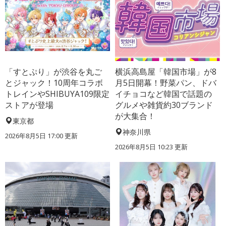
「すとぷり」が渋谷を丸ご
横浜高島屋「韓国市場」が8
とジャック！10周年コラボ
月5日開幕！野菜パン、ドバ
トレインやSHIBUYA109限定
イチョコなど韓国で話題の
ストアが登場
グルメや雑貨約30ブランド
が大集合！
東京都
神奈川県
2026年8月5日 17:00
更新
2026年8月5日 10:23
更新