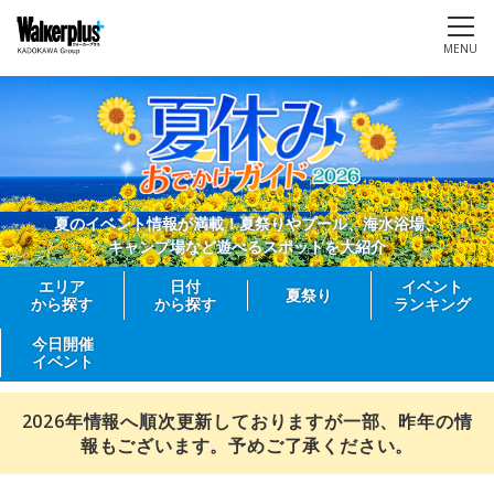
MENU
夏のイベント情報が満載！夏祭りやプール、海水浴場、
キャンプ場など遊べるスポットを大紹介
エリア
日付
イベント
夏祭り
から探す
から探す
ランキング
今日開催
イベント
2026年情報へ順次更新しておりますが一部、昨年の情
報もございます。予めご了承ください。