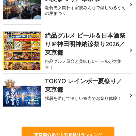
老若男女問わず家族みんなで楽しめるうえ
の夏まつり
絶品グルメ ビール＆日本酒祭
2
り＠神田明神納涼祭り2026／
東京都
絶品グルメ屋台と美味しいビールが大集
合！
TOKYO レインボー夏祭り／
3
東京都
猛暑を避けて涼しい室内でお祭り体験！
東京都の夏の人気夏祭りランキング