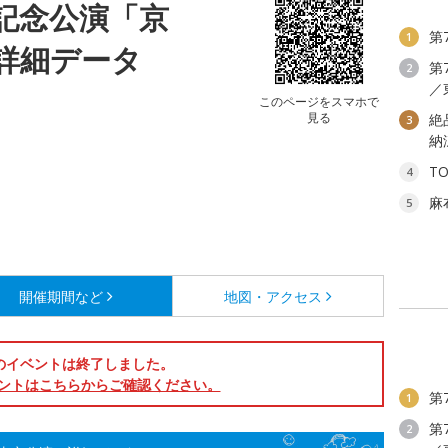
記念公演「京
第
1
詳細データ
第
2
／
このページをスマホで
見る
絶
3
納
T
4
麻
5
開催期間など
地図・アクセス
のイベントは終了しました。
ントはこちらからご確認ください。
第
1
第
2