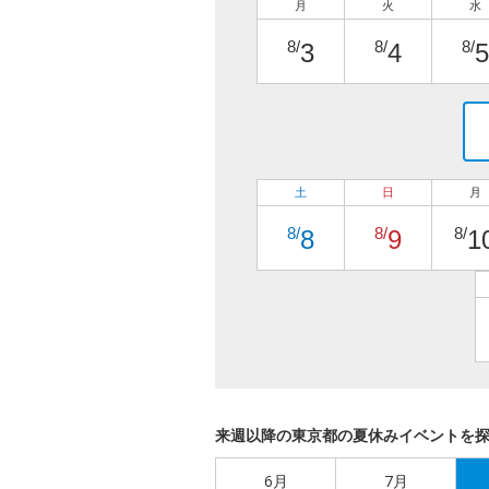
月
火
水
8/
8/
8/
3
4
5
土
日
月
8/
8/
8/
8
9
1
来週以降の東京都の夏休みイベントを
6月
7月