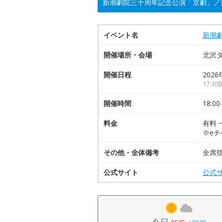
新潮劇院三十周年記念公演「京劇」／
イベント名
新潮
開催場所・会場
北沢
開催日程
2026
17:3
開催時間
18:00
料金
有料 
※e
その他・全体備考
全席
公式サイト
公式