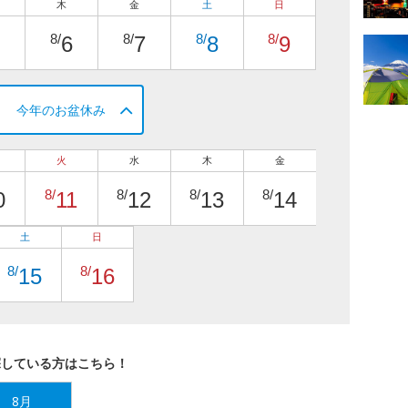
木
金
土
日
8/
8/
8/
8/
6
7
8
9
今年のお盆休み
火
水
木
金
8/
8/
8/
8/
0
11
12
13
14
土
日
8/
8/
15
16
探している方はこちら！
8月