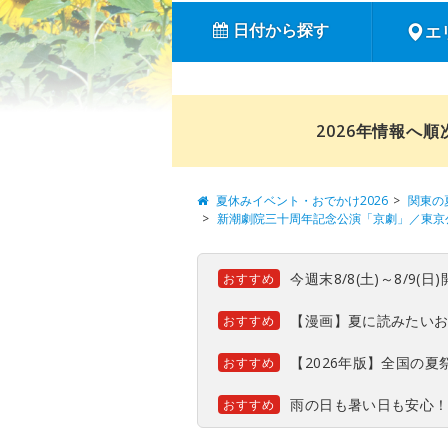
日付から探す
エ
2026年情報へ
夏休みイベント・おでかけ2026
関東の
新潮劇院三十周年記念公演「京劇」／東京
今週末8/8(土)～8/9
おすすめ
【漫画】夏に読みたい
おすすめ
【2026年版】全国の
おすすめ
雨の日も暑い日も安心
おすすめ