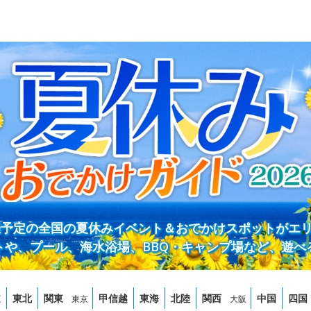
開催予定の全国の夏休みイベント＆おでかけスポットがエ
トや、プール、海水浴場、BBQ・キャンプ場など、遊べ
道
東北
関東
甲信越
東海
北陸
関西
中国
四国
東京
大阪