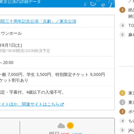
／
東京公演の詳細データ
絶
3
納
劇院三十周年記念公演「京劇」／東京公演
T
4
タウンホール
麻
5
年8月1日(土)
0開場/18:00開演/20:00終演予定
～20:00
一般 7,000円、学生 3,500円、特別限定チケット 9,000円
チケット割引あり
指定・字幕付。4歳以下の入場不可。
東
1
東
2
サイトほか、関連サイトはこちら
ポ
3
ち
4
J
5