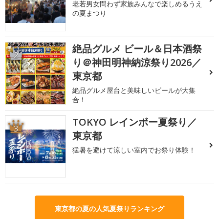
老若男女問わず家族みんなで楽しめるうえ
の夏まつり
絶品グルメ ビール＆日本酒祭
2
り＠神田明神納涼祭り2026／
東京都
絶品グルメ屋台と美味しいビールが大集
合！
TOKYO レインボー夏祭り／
3
東京都
猛暑を避けて涼しい室内でお祭り体験！
東京都の夏の人気夏祭りランキング