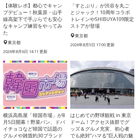
【体験レポ】都心でキャン
「すとぷり」が渋谷を丸ご
プデビュー！秋葉原・山手
とジャック！10周年コラボ
線高架下で手ぶらでも安心
トレインやSHIBUYA109限定
なキャンプ練習をやってみ
ストアが登場
た
東京都
東京都
2026年8月5日 17:00
更新
2026年8月6日 14:11
更新
横浜高島屋「韓国市場」が8
はじめての野球観戦 in 東京
月5日開幕！野菜パン、ドバ
ドーム！アクセス抜群でグ
イチョコなど韓国で話題の
ッズ＆グルメ充実、初心者
グルメや雑貨約30ブランド
でも絶対“ハマる”巨人戦の魅