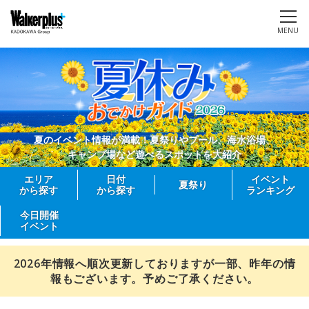
MENU
夏のイベント情報が満載！夏祭りやプール、海水浴場、
キャンプ場など遊べるスポットを大紹介
エリア
日付
イベント
夏祭り
から探す
から探す
ランキング
今日開催
イベント
2026年情報へ順次更新しておりますが一部、昨年の情
報もございます。予めご了承ください。