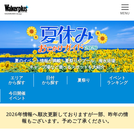
MENU
夏のイベント情報が満載！夏祭りやプール、海水浴場、
キャンプ場など遊べるスポットを大紹介
エリア
日付
イベント
夏祭り
から探す
から探す
ランキング
今日開催
イベント
2026年情報へ順次更新しておりますが一部、昨年の情
報もございます。予めご了承ください。