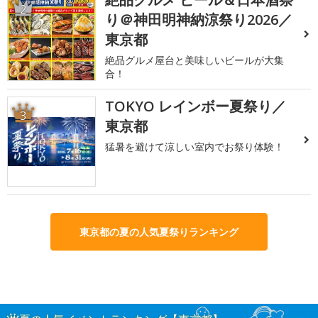
2
り＠神田明神納涼祭り2026／
東京都
絶品グルメ屋台と美味しいビールが大集
合！
TOKYO レインボー夏祭り／
3
東京都
猛暑を避けて涼しい室内でお祭り体験！
東京都の夏の人気夏祭りランキング