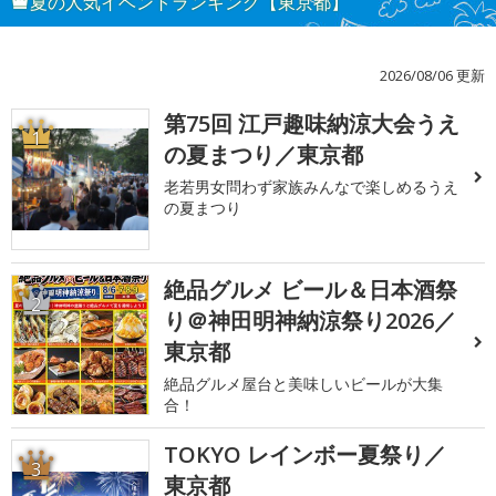
夏の人気イベントランキング【東京都】
2026/08/06 更新
第75回 江戸趣味納涼大会うえ
1
の夏まつり／東京都
老若男女問わず家族みんなで楽しめるうえ
の夏まつり
絶品グルメ ビール＆日本酒祭
2
り＠神田明神納涼祭り2026／
東京都
絶品グルメ屋台と美味しいビールが大集
合！
TOKYO レインボー夏祭り／
3
東京都