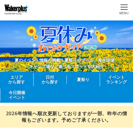
MENU
夏のイベント情報が満載！夏祭りやプール、海水浴場、
キャンプ場など遊べるスポットを大紹介
エリア
日付
イベント
夏祭り
から探す
から探す
ランキング
今日開催
イベント
2026年情報へ順次更新しておりますが一部、昨年の情
報もございます。予めご了承ください。