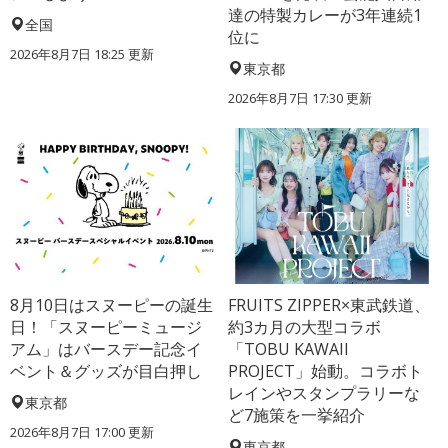
達の特製カレーが3年連続1
全国
位に
2026年8月7日 18:25
更新
東京都
2026年8月7日 17:30
更新
8月10日はスヌーピーの誕生
FRUITS ZIPPER×東武鉄道、
日！「スヌーピーミュージ
約3カ月の大型コラボ
アム」はバースデー記念イ
「TOBU KAWAII
ベント＆グッズが目白押し
PROJECT」始動。コラボト
レインやスタンプラリーな
東京都
ど7施策を一挙紹介
2026年8月7日 17:00
更新
東京都