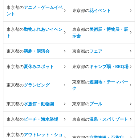
東京都の
アニメ・ゲームイベ
東京都の
花イベント
ント
東京都の
動物ふれあいイベン
東京都の
美術展・博物展・展
ト
示会
東京都の
演劇・講演会
東京都の
フェア
東京都の
夏休みスポット
東京都の
キャンプ場・BBQ場
東京都の
遊園地・テーマパー
東京都の
グランピング
ク
東京都の
水族館・動物園
東京都の
プール
東京都の
ビーチ・海水浴場
東京都の
温泉・スパリゾート
東京都の
アウトレット・ショ
東京都の
商業施設・百貨店