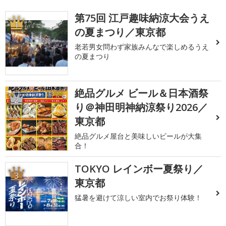
第75回 江戸趣味納涼大会うえ
1
の夏まつり／東京都
老若男女問わず家族みんなで楽しめるうえ
の夏まつり
絶品グルメ ビール＆日本酒祭
2
り＠神田明神納涼祭り2026／
東京都
絶品グルメ屋台と美味しいビールが大集
合！
TOKYO レインボー夏祭り／
3
東京都
猛暑を避けて涼しい室内でお祭り体験！