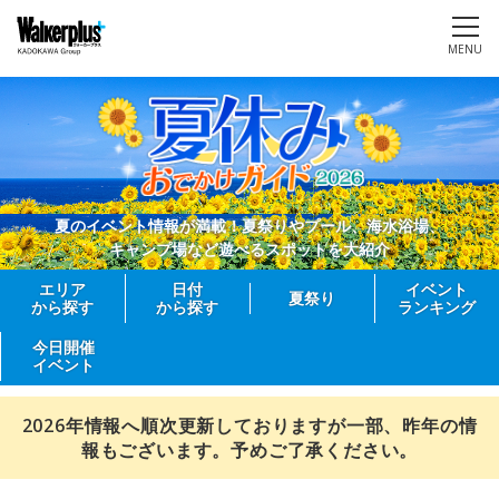
MENU
夏のイベント情報が満載！夏祭りやプール、海水浴場、
キャンプ場など遊べるスポットを大紹介
エリア
日付
イベント
夏祭り
から探す
から探す
ランキング
今日開催
イベント
2026年情報へ順次更新しておりますが一部、昨年の情
報もございます。予めご了承ください。