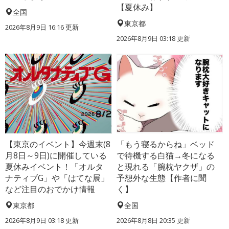
【夏休み】
全国
東京都
2026年8月9日 16:16
更新
2026年8月9日 03:18
更新
【東京のイベント】今週末(8
「もう寝るからね」ベッド
月8日～9日)に開催している
で待機する白猫→冬になる
夏休みイベント！「オルタ
と現れる「腕枕ヤクザ」の
ナティブG」や「はてな展」
予想外な生態【作者に聞
など注目のおでかけ情報
く】
東京都
全国
2026年8月9日 03:18
更新
2026年8月8日 20:35
更新