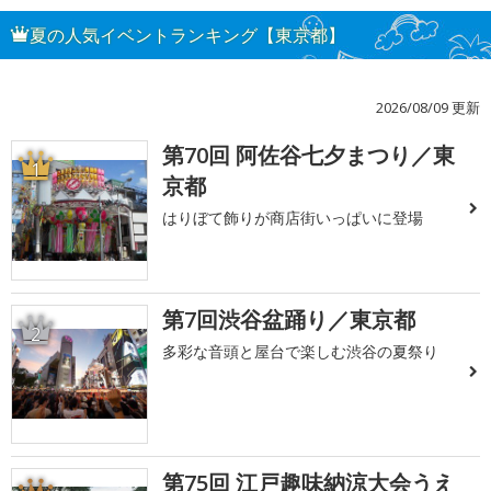
夏の人気イベントランキング【東京都】
2026/08/09 更新
第70回 阿佐谷七夕まつり／東
1
京都
はりぼて飾りが商店街いっぱいに登場
第7回渋谷盆踊り／東京都
2
多彩な音頭と屋台で楽しむ渋谷の夏祭り
第75回 江戸趣味納涼大会うえ