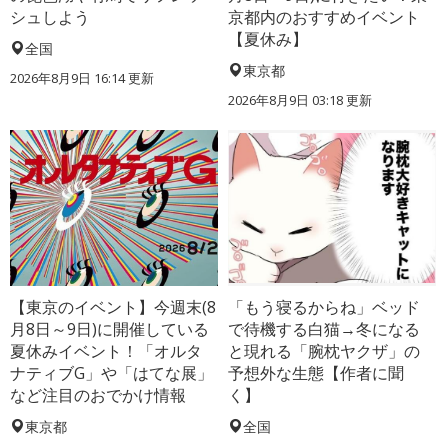
シュしよう
京都内のおすすめイベント
【夏休み】
全国
東京都
2026年8月9日 16:14
更新
2026年8月9日 03:18
更新
【東京のイベント】今週末(8
「もう寝るからね」ベッド
月8日～9日)に開催している
で待機する白猫→冬になる
夏休みイベント！「オルタ
と現れる「腕枕ヤクザ」の
ナティブG」や「はてな展」
予想外な生態【作者に聞
など注目のおでかけ情報
く】
東京都
全国