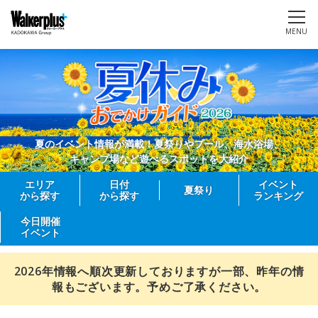
MENU
夏のイベント情報が満載！夏祭りやプール、海水浴場、
キャンプ場など遊べるスポットを大紹介
エリア
日付
イベント
夏祭り
から探す
から探す
ランキング
今日開催
イベント
2026年情報へ順次更新しておりますが一部、昨年の情
報もございます。予めご了承ください。