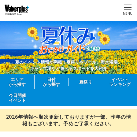
MENU
夏のイベント情報が満載！夏祭りやプール、海水浴場、
キャンプ場など遊べるスポットを大紹介
エリア
日付
イベント
夏祭り
から探す
から探す
ランキング
今日開催
イベント
2026年情報へ順次更新しておりますが一部、昨年の情
報もございます。予めご了承ください。