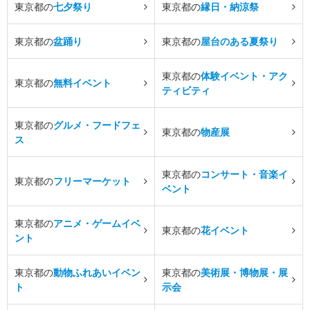
東京都の
七夕祭り
東京都の
縁日・納涼祭
東京都の
盆踊り
東京都の
屋台のある夏祭り
東京都の
体験イベント・アク
東京都の
無料イベント
ティビティ
東京都の
グルメ・フードフェ
東京都の
物産展
ス
東京都の
コンサート・音楽イ
東京都の
フリーマーケット
ベント
東京都の
アニメ・ゲームイベ
東京都の
花イベント
ント
東京都の
動物ふれあいイベン
東京都の
美術展・博物展・展
ト
示会