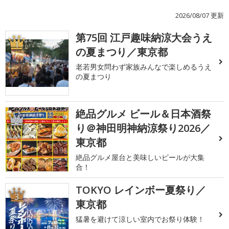
2026/08/07 更新
第75回 江戸趣味納涼大会うえ
1
の夏まつり／東京都
老若男女問わず家族みんなで楽しめるうえ
の夏まつり
絶品グルメ ビール＆日本酒祭
2
り＠神田明神納涼祭り2026／
東京都
絶品グルメ屋台と美味しいビールが大集
合！
TOKYO レインボー夏祭り／
3
東京都
猛暑を避けて涼しい室内でお祭り体験！