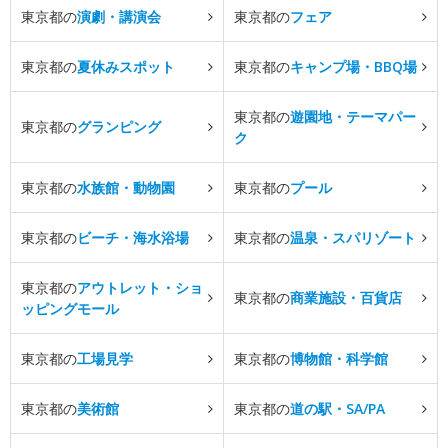
東京都の
演劇・講演会
東京都の
フェア
東京都の
夏休みスポット
東京都の
キャンプ場・BBQ場
東京都の
遊園地・テーマパー
東京都の
グランピング
ク
東京都の
水族館・動物園
東京都の
プール
東京都の
ビーチ・海水浴場
東京都の
温泉・スパリゾート
東京都の
アウトレット・ショ
東京都の
商業施設・百貨店
ッピングモール
東京都の
工場見学
東京都の
博物館・科学館
東京都の
美術館
東京都の
道の駅・SA/PA