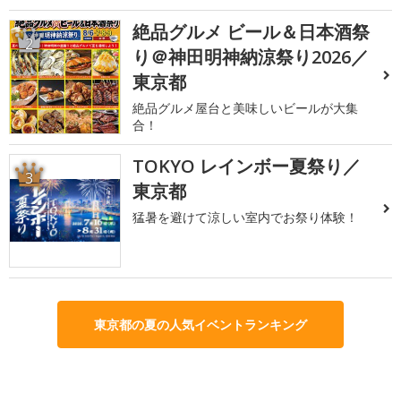
絶品グルメ ビール＆日本酒祭
2
り＠神田明神納涼祭り2026／
東京都
絶品グルメ屋台と美味しいビールが大集
合！
TOKYO レインボー夏祭り／
3
東京都
猛暑を避けて涼しい室内でお祭り体験！
東京都の夏の人気イベントランキング