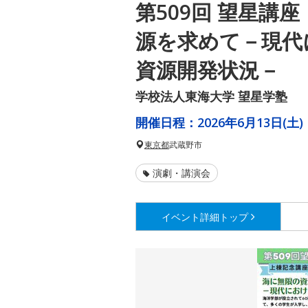
第509回 望星講
源を求めて－現代
資源開発状況－
学校法人東海大学 望星学塾
開催日程：
2026年6月13日(土)
東京都
武蔵野市
演劇・講演会
イベント詳細
トップ