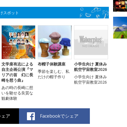
けスポット
文学座有志による
布帽子体験講座
小学生向け 夏休み
自主企画公演『マ
航空宇宙教室2026
季節を楽しむ、私
リアの首 幻に長
だけの帽子作り
小学生向け 夏休み
崎を想う曲』
航空宇宙教室2026
あの時の長崎に想
いを馳せる良質な
観劇体験
でシェア
Facebookでシェア