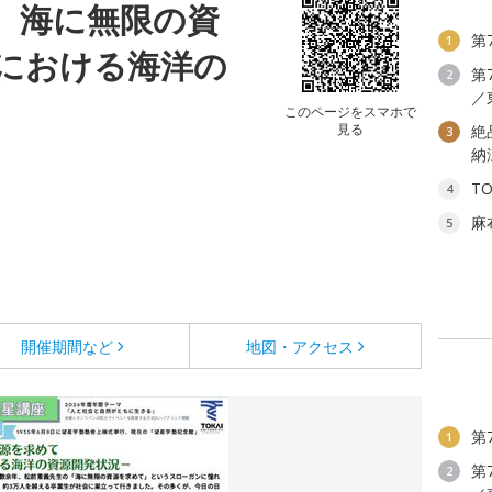
座 海に無限の資
第
1
における海洋の
第
2
／
このページをスマホで
見る
絶
3
納
T
4
麻
5
開催期間など
地図・アクセス
第
1
第
2