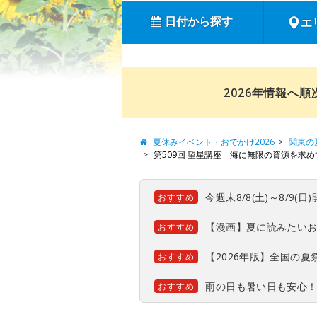
日付から探す
エ
2026年情報へ
夏休みイベント・おでかけ2026
関東の
第509回 望星講座 海に無限の資源を求
今週末8/8(土)～8/9
おすすめ
【漫画】夏に読みたい
おすすめ
【2026年版】全国の
おすすめ
雨の日も暑い日も安心
おすすめ