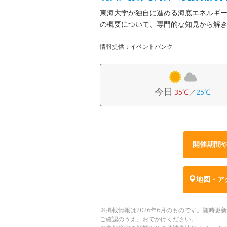
東海大学が独自に進める海底エネルギ
の概要について、専門的な知見から解
情報提供：イベントバンク
今日
35℃
／
25℃
開催期間
地図・ア
※掲載情報は2026年6月のものです。随時
ご確認のうえ、おでかけください。