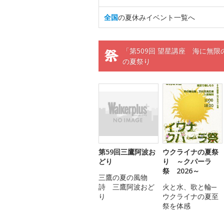
全国
の夏休みイベント一覧へ
「第509回 望星講座 海に無
の夏祭り
第59回三鷹阿波お
ウクライナの夏祭
どり
り ～クパーラ
祭 2026～
三鷹の夏の風物
詩 三鷹阿波おど
火と水、歌と輪─
り
ウクライナの夏至
祭を体感