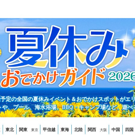
開催予定の全国の夏休みイベント＆おでかけスポットがエ
トや、プール、海水浴場、BBQ・キャンプ場など、遊べ
道
東北
関東
甲信越
東海
北陸
関西
中国
四国
東京
大阪