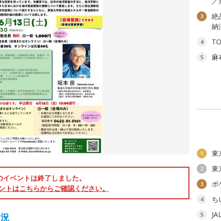
／
絶
3
納
T
4
麻
5
東
1
東
2
のイベントは終了しました。
ポ
3
ントはこちらからご確認ください。
ち
4
J
5
状況