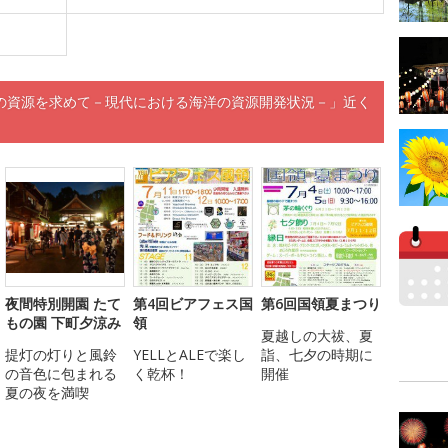
限の資源を求めて－現代における海洋の資源開発状況－」近く
夜間特別開園 たて
第4回ビアフェス国
第6回国領夏まつり
もの園 下町夕涼み
領
夏越しの大祓、夏
提灯の灯りと風鈴
YELLとALEで楽し
詣、七夕の時期に
の音色に包まれる
く乾杯！
開催
夏の夜を満喫