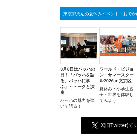
東京都周辺の夏休みイベント・おでか
8月8日はバッハの
ワールド・ビジョ
日！「バッハを語
ン・サマースクー
る、バッハに学
ル2026 in文京区
ぶ」～トークと演
夏休み・小学生親
奏
子～世界を体験し
バッハの魅力を弾
てみよう
いて語る！
X(旧Twitter)