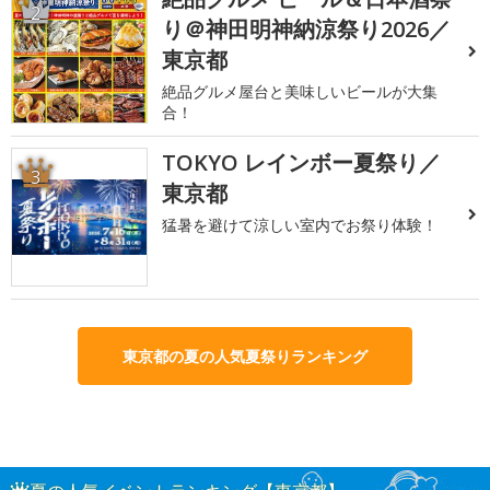
2
り＠神田明神納涼祭り2026／
東京都
絶品グルメ屋台と美味しいビールが大集
合！
TOKYO レインボー夏祭り／
3
東京都
猛暑を避けて涼しい室内でお祭り体験！
東京都の夏の人気夏祭りランキング