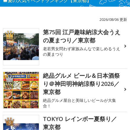
夏の人気イベントランキング【東京都】
2026/08/06 更新
第75回 江戸趣味納涼大会うえ
1
の夏まつり／東京都
老若男女問わず家族みんなで楽しめるうえ
の夏まつり
絶品グルメ ビール＆日本酒祭
2
り＠神田明神納涼祭り2026／
東京都
絶品グルメ屋台と美味しいビールが大集
合！
TOKYO レインボー夏祭り／
3
東京都