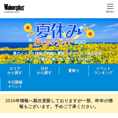
MENU
夏のイベント情報が満載！夏祭りやプール、海水浴場、
キャンプ場など遊べるスポットを大紹介
エリア
日付
イベント
夏祭り
から探す
から探す
ランキング
今日開催
イベント
2026年情報へ順次更新しておりますが一部、昨年の情
報もございます。予めご了承ください。