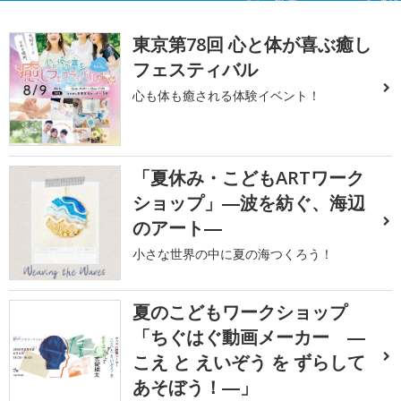
東京第78回 心と体が喜ぶ癒し
フェスティバル
心も体も癒される体験イベント！
「夏休み・こどもARTワーク
ショップ」―波を紡ぐ、海辺
のアート―
小さな世界の中に夏の海つくろう！
夏のこどもワークショップ
「ちぐはぐ動画メーカー ―
こえ と えいぞう を ずらして
あそぼう！―」