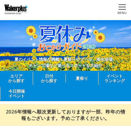
MENU
夏のイベント情報が満載！夏祭りやプール、海水浴場、
キャンプ場など遊べるスポットを大紹介
エリア
日付
イベント
夏祭り
から探す
から探す
ランキング
今日開催
イベント
2026年情報へ順次更新しておりますが一部、昨年の情
報もございます。予めご了承ください。