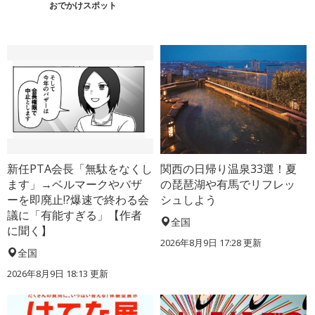
おでかけスポット
新任PTA会長「無駄をなくし
関西の日帰り温泉33選！夏
ます」→ベルマークやバザ
の琵琶湖や有馬でリフレッ
ーを即廃止!?爆速で終わる会
シュしよう
議に「有能すぎる」【作者
全国
に聞く】
2026年8月9日 17:28
更新
全国
2026年8月9日 18:13
更新