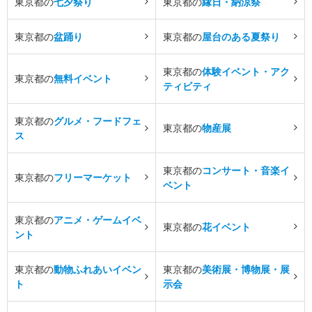
東京都の
七夕祭り
東京都の
縁日・納涼祭
東京都の
盆踊り
東京都の
屋台のある夏祭り
東京都の
体験イベント・アク
東京都の
無料イベント
ティビティ
東京都の
グルメ・フードフェ
東京都の
物産展
ス
東京都の
コンサート・音楽イ
東京都の
フリーマーケット
ベント
東京都の
アニメ・ゲームイベ
東京都の
花イベント
ント
東京都の
動物ふれあいイベン
東京都の
美術展・博物展・展
ト
示会