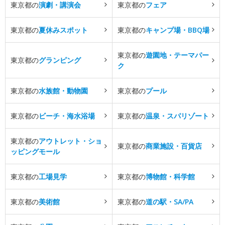
東京都の
演劇・講演会
東京都の
フェア
東京都の
夏休みスポット
東京都の
キャンプ場・BBQ場
東京都の
遊園地・テーマパー
東京都の
グランピング
ク
東京都の
水族館・動物園
東京都の
プール
東京都の
ビーチ・海水浴場
東京都の
温泉・スパリゾート
東京都の
アウトレット・ショ
東京都の
商業施設・百貨店
ッピングモール
東京都の
工場見学
東京都の
博物館・科学館
東京都の
美術館
東京都の
道の駅・SA/PA