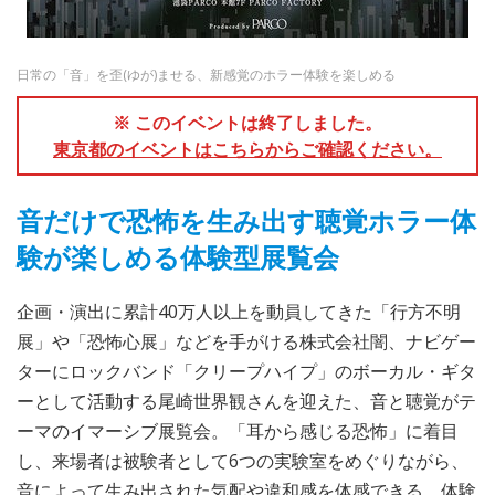
日常の「音」を歪(ゆが)ませる、新感覚のホラー体験を楽しめる
※ このイベントは終了しました。
東京都のイベントはこちらからご確認ください。
音だけで恐怖を生み出す聴覚ホラー体
験が楽しめる体験型展覧会
企画・演出に累計40万人以上を動員してきた「行方不明
展」や「恐怖心展」などを手がける株式会社闇、ナビゲー
ターにロックバンド「クリープハイプ」のボーカル・ギタ
ーとして活動する尾崎世界観さんを迎えた、音と聴覚がテ
ーマのイマーシブ展覧会。「耳から感じる恐怖」に着目
し、来場者は被験者として6つの実験室をめぐりながら、
音によって生み出された気配や違和感を体感できる。体験