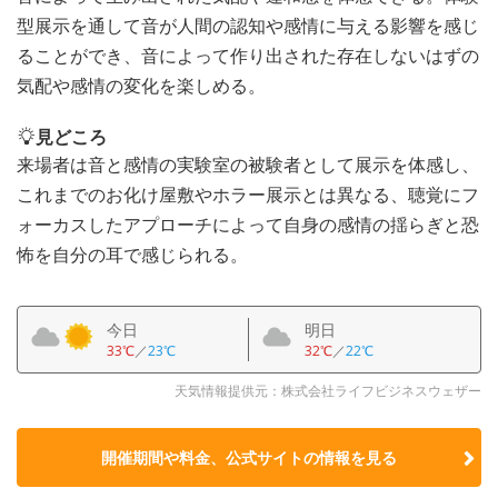
型展示を通して音が人間の認知や感情に与える影響を感じ
ることができ、音によって作り出された存在しないはずの
気配や感情の変化を楽しめる。
見どころ
来場者は音と感情の実験室の被験者として展示を体感し、
これまでのお化け屋敷やホラー展示とは異なる、聴覚にフ
ォーカスしたアプローチによって自身の感情の揺らぎと恐
怖を自分の耳で感じられる。
今日
明日
33℃
／
23℃
32℃
／
22℃
天気情報提供元：株式会社ライフビジネスウェザー
開催期間や料金、公式サイトの
情報を見る