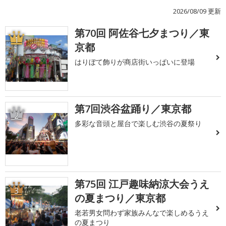
2026/08/09 更新
第70回 阿佐谷七夕まつり／東
1
京都
はりぼて飾りが商店街いっぱいに登場
第7回渋谷盆踊り／東京都
2
多彩な音頭と屋台で楽しむ渋谷の夏祭り
第75回 江戸趣味納涼大会うえ
3
の夏まつり／東京都
老若男女問わず家族みんなで楽しめるうえ
の夏まつり