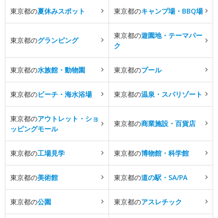
東京都の
夏休みスポット
東京都の
キャンプ場・BBQ場
東京都の
遊園地・テーマパー
東京都の
グランピング
ク
東京都の
水族館・動物園
東京都の
プール
東京都の
ビーチ・海水浴場
東京都の
温泉・スパリゾート
東京都の
アウトレット・ショ
東京都の
商業施設・百貨店
ッピングモール
東京都の
工場見学
東京都の
博物館・科学館
東京都の
美術館
東京都の
道の駅・SA/PA
東京都の
公園
東京都の
アスレチック