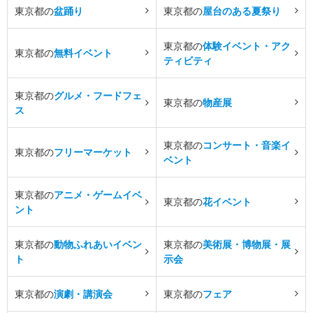
東京都の
盆踊り
東京都の
屋台のある夏祭り
東京都の
体験イベント・アク
東京都の
無料イベント
ティビティ
東京都の
グルメ・フードフェ
東京都の
物産展
ス
東京都の
コンサート・音楽イ
東京都の
フリーマーケット
ベント
東京都の
アニメ・ゲームイベ
東京都の
花イベント
ント
東京都の
動物ふれあいイベン
東京都の
美術展・博物展・展
ト
示会
東京都の
演劇・講演会
東京都の
フェア