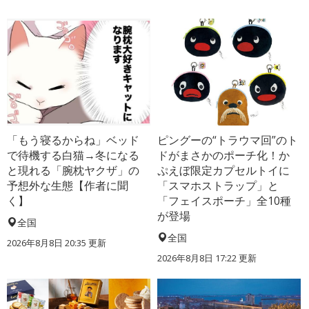
「もう寝るからね」ベッド
ピングーの“トラウマ回”のト
で待機する白猫→冬になる
ドがまさかのポーチ化！か
と現れる「腕枕ヤクザ」の
ぷえぼ限定カプセルトイに
予想外な生態【作者に聞
「スマホストラップ」と
く】
「フェイスポーチ」全10種
が登場
全国
全国
2026年8月8日 20:35
更新
2026年8月8日 17:22
更新