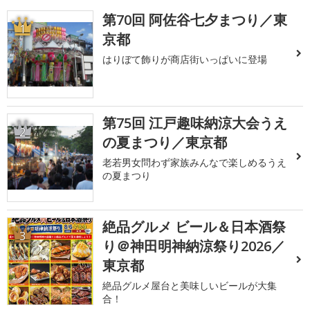
第70回 阿佐谷七夕まつり／東
1
京都
はりぼて飾りが商店街いっぱいに登場
第75回 江戸趣味納涼大会うえ
2
の夏まつり／東京都
老若男女問わず家族みんなで楽しめるうえ
の夏まつり
絶品グルメ ビール＆日本酒祭
3
り＠神田明神納涼祭り2026／
東京都
絶品グルメ屋台と美味しいビールが大集
合！