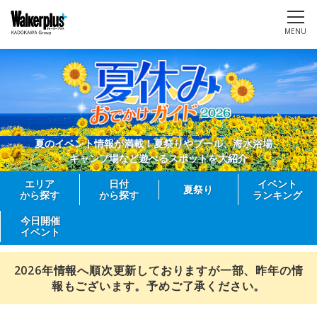
MENU
夏のイベント情報が満載！夏祭りやプール、海水浴場、
キャンプ場など遊べるスポットを大紹介
エリア
日付
イベント
夏祭り
から探す
から探す
ランキング
今日開催
イベント
2026年情報へ順次更新しておりますが一部、昨年の情
報もございます。予めご了承ください。