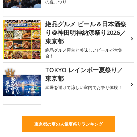
の夏まつり
絶品グルメ ビール＆日本酒祭
2
り＠神田明神納涼祭り2026／
東京都
絶品グルメ屋台と美味しいビールが大集
合！
TOKYO レインボー夏祭り／
3
東京都
猛暑を避けて涼しい室内でお祭り体験！
東京都の夏の人気夏祭りランキング