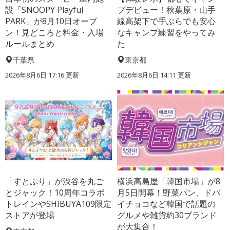
設「SNOOPY Playful
プデビュー！秋葉原・山手
PARK」が8月10日オープ
線高架下で手ぶらでも安心
ン！見どころと料金・入場
なキャンプ練習をやってみ
ルールまとめ
た
千葉県
東京都
2026年8月6日 17:16
更新
2026年8月6日 14:11
更新
「すとぷり」が渋谷を丸ご
横浜高島屋「韓国市場」が8
とジャック！10周年コラボ
月5日開幕！野菜パン、ドバ
トレインやSHIBUYA109限定
イチョコなど韓国で話題の
ストアが登場
グルメや雑貨約30ブランド
が大集合！