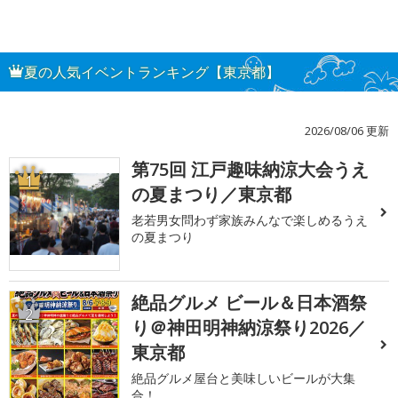
夏の人気イベントランキング【東京都】
2026/08/06 更新
第75回 江戸趣味納涼大会うえ
1
の夏まつり／東京都
老若男女問わず家族みんなで楽しめるうえ
の夏まつり
絶品グルメ ビール＆日本酒祭
2
り＠神田明神納涼祭り2026／
東京都
絶品グルメ屋台と美味しいビールが大集
合！