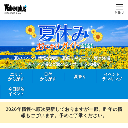
MENU
夏のイベント情報が満載！夏祭りやプール、海水浴場、
キャンプ場など遊べるスポットを大紹介
エリア
日付
イベント
夏祭り
から探す
から探す
ランキング
今日開催
イベント
2026年情報へ順次更新しておりますが一部、昨年の情
報もございます。予めご了承ください。