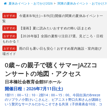
夏休みイベント・おでかけ2026
関東の夏休みイベント・おでかけ
今週末8/8(土)～8/9(日)開催の関東の夏休みイベント一
おすすめ
覧
【漫画】夏に読みたいおすすめの怖い話まとめ
おすすめ
【2026年版】全国の夏祭り注目27選。見どころ・日程
おすすめ
もわかる！
雨の日も暑い日も安心！おすすめ屋内施設・室内遊び
おすすめ
場ガイド
0歳～の親子で聴くサマーJAZZコ
ンサートの地図・アクセス
日本橋社会教育会館8Fホール
開催日程：
2026年7月11日(土)
1部11：00～12：10・2部14：00～15：00。今回出演のBreeze
のソプラノ小菅けいこさんと、ピアニスト野口久和さんが講師と
いう贅沢なサークルだからこそできる共演（子供発表会10分、コ