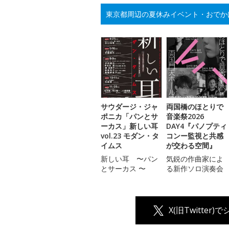
東京都周辺の夏休みイベント・おでか
サウダージ・ジャ
両国橋のほとりで
ポニカ「パンとサ
音楽祭2026
ーカス」新しい耳
DAY4『パノプティ
vol.23 モダン・タ
コンー監視と共感
イムス
が交わる空間』
新しい耳 〜パン
気鋭の作曲家によ
とサーカス 〜
る新作ソロ演奏会
X(旧Twitter)