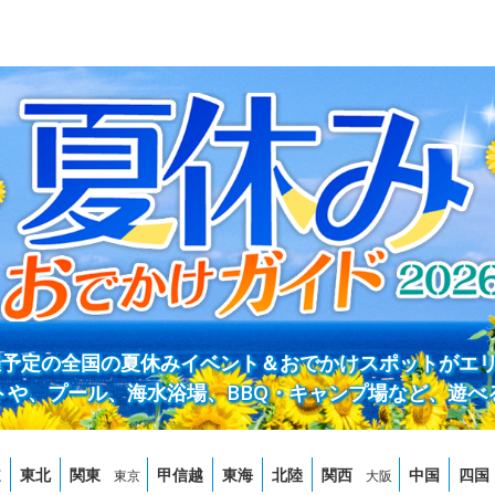
開催予定の全国の夏休みイベント＆おでかけスポットがエ
トや、プール、海水浴場、BBQ・キャンプ場など、遊べ
道
東北
関東
甲信越
東海
北陸
関西
中国
四国
東京
大阪