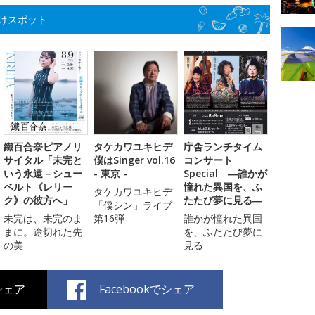
けスポット
鐵百合奈ピアノリ
タケカワユキヒデ
庁舎ランチタイム
サイタル「未完と
僕はSinger vol.16
コンサート
いう永遠－シュー
- 東京 -
Special ―誰かが
ベルト《レリー
憧れた異国を、ふ
タケカワユキヒデ
ク》の彼方へ」
たたび夢に見る―
「僕シン」ライブ
未完は、未完のま
第16弾
誰かが憧れた異国
まに。途切れた先
を、ふたたび夢に
の美
見る
でシェア
Facebookでシェア