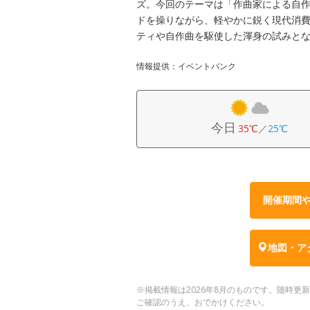
ズ。今回のテーマは「作曲家による自作
ドを操りながら、軽やかに鋭く現代消費
ティや自作曲を駆使した渾身の試みと
情報提供：イベントバンク
今日
35℃
／
25℃
開催期間
地図・ア
※掲載情報は2026年8月のものです。随時
ご確認のうえ、おでかけください。