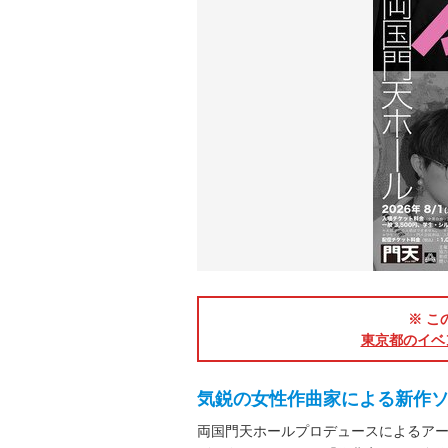
※ こ
東京都のイベ
気鋭の女性作曲家による新作
両国門天ホールプロデュースによるア