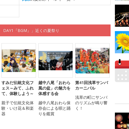
 DAY1『BGM』」近くの夏祭り
すみだ伝統文化フ
越中八尾「おわら
第41回浅草サンバ
ェス～みて、ふれ
風の盆」の魅力を
カーニバル
て、体験しよう～
体感する会
浅草の町にサンバ
親子で伝統文化体
越中八尾おわら保
のリズムが鳴り響
験・いけ花＆和楽
存会による唄と踊
く！
器
りを鑑賞