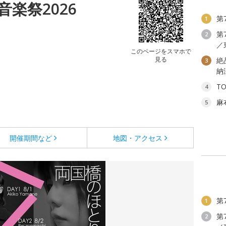
音楽祭2026
第
1
第
2
／
このページをスマホで
見る
絶
3
納
T
4
麻
5
開催期間など
地図・アクセス
第
1
第
2