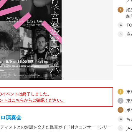
／
絶
3
納
T
4
麻
5
東
1
のイベントは終了しました。
ントはこちらからご確認ください。
東
2
ポ
3
ソロ演奏会
ち
4
ーティストとの対話を交えた鑑賞ガイド付きコンサートシリー
J
5