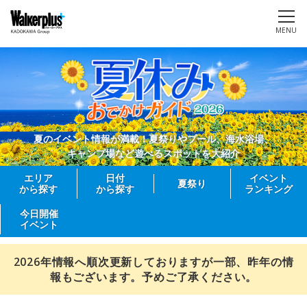
MENU
夏のイベント情報が満載！夏祭りやプール、海水浴場、
キャンプ場など遊べるスポットを大紹介
エリア
日付
イベント
夏祭り
から探す
から探す
ランキング
今日開催
イベント
2026年情報へ順次更新しておりますが一部、昨年の情
報もございます。予めご了承ください。