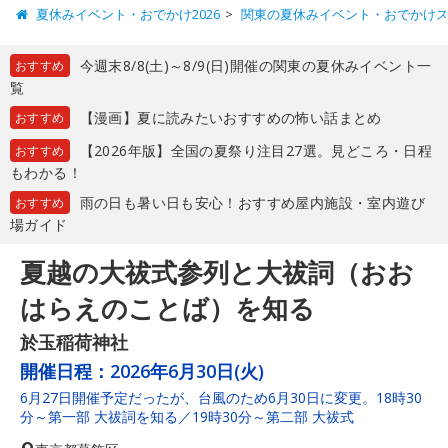
夏休みイベント・おでかけ2026
関東の夏休みイベント・おでかけ
今週末8/8(土)～8/9(日)開催の関東の夏休みイベント一
おすすめ
覧
【漫画】夏に読みたいおすすめの怖い話まとめ
おすすめ
【2026年版】全国の夏祭り注目27選。見どころ・日程
おすすめ
もわかる！
雨の日も暑い日も安心！おすすめ屋内施設・室内遊び
おすすめ
場ガイド
夏越の大祓式参列と大祓詞（おお
はらえのことば）を知る
於玉稲荷神社
開催日程：
2026年6月30日(火)
6月27日開催予定だったが、台風のため6月30日に変更。18時30
分～第一部 大祓詞を知る／19時30分～第二部 大祓式