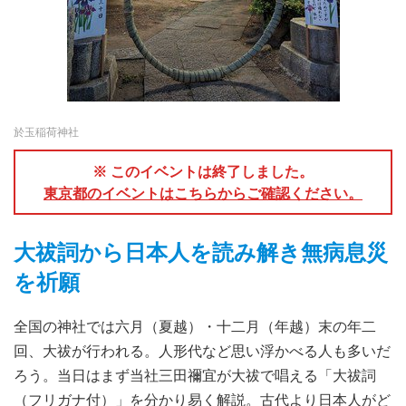
於玉稲荷神社
※ このイベントは終了しました。
東京都のイベントはこちらからご確認ください。
大祓詞から日本人を読み解き無病息災
を祈願
全国の神社では六月（夏越）・十二月（年越）末の年二
回、大祓が行われる。人形代など思い浮かべる人も多いだ
ろう。当日はまず当社三田禰宜が大祓で唱える「大祓詞
（フリガナ付）」を分かり易く解説。古代より日本人がど