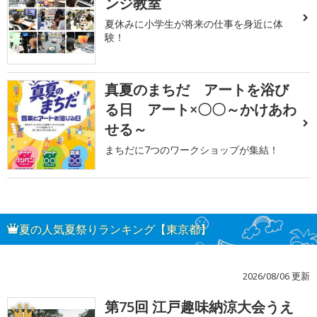
ンジ教室
夏休みに小学生が将来の仕事を身近に体
験！
真夏のまちだ アートを浴び
る日 アート×〇〇～かけあわ
せる～
まちだに7つのワークショップが集結！
夏の人気夏祭りランキング【東京都】
2026/08/06 更新
第75回 江戸趣味納涼大会うえ
1