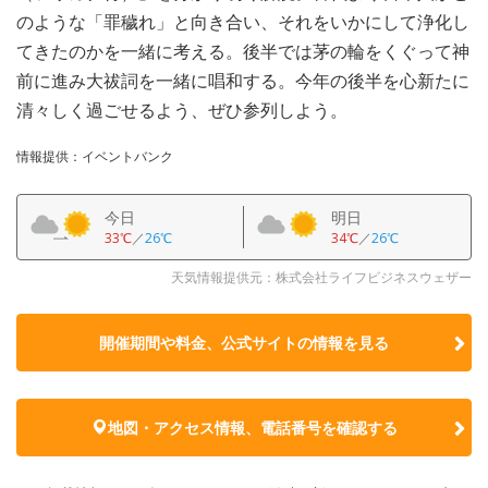
のような「罪穢れ」と向き合い、それをいかにして浄化し
てきたのかを一緒に考える。後半では茅の輪をくぐって神
前に進み大祓詞を一緒に唱和する。今年の後半を心新たに
清々しく過ごせるよう、ぜひ参列しよう。
情報提供：イベントバンク
今日
明日
33℃
／
26℃
34℃
／
26℃
天気情報提供元：株式会社ライフビジネスウェザー
開催期間や料金、公式サイトの
情報を見る
地図・アクセス情報、電話番号を確認する