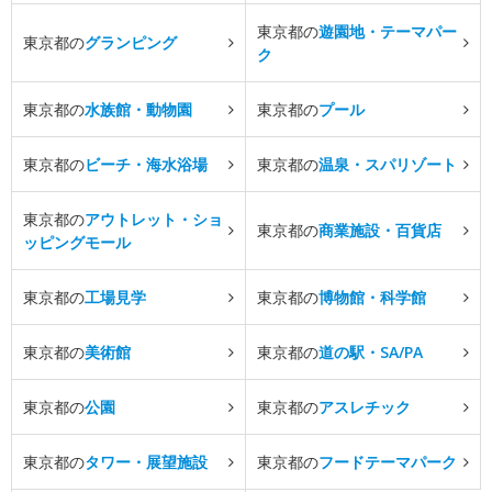
東京都の
遊園地・テーマパー
東京都の
グランピング
ク
東京都の
水族館・動物園
東京都の
プール
東京都の
ビーチ・海水浴場
東京都の
温泉・スパリゾート
東京都の
アウトレット・ショ
東京都の
商業施設・百貨店
ッピングモール
東京都の
工場見学
東京都の
博物館・科学館
東京都の
美術館
東京都の
道の駅・SA/PA
東京都の
公園
東京都の
アスレチック
東京都の
タワー・展望施設
東京都の
フードテーマパーク