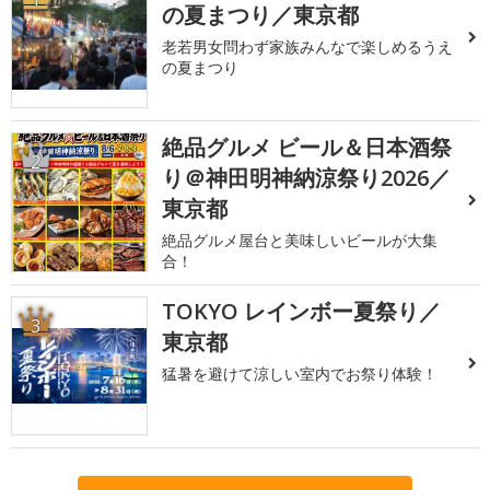
の夏まつり／東京都
老若男女問わず家族みんなで楽しめるうえ
の夏まつり
絶品グルメ ビール＆日本酒祭
2
り＠神田明神納涼祭り2026／
東京都
絶品グルメ屋台と美味しいビールが大集
合！
TOKYO レインボー夏祭り／
3
東京都
猛暑を避けて涼しい室内でお祭り体験！