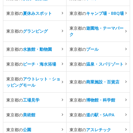
東京都の
夏休みスポット
東京都の
キャンプ場・BBQ場
東京都の
遊園地・テーマパー
東京都の
グランピング
ク
東京都の
水族館・動物園
東京都の
プール
東京都の
ビーチ・海水浴場
東京都の
温泉・スパリゾート
東京都の
アウトレット・ショ
東京都の
商業施設・百貨店
ッピングモール
東京都の
工場見学
東京都の
博物館・科学館
東京都の
美術館
東京都の
道の駅・SA/PA
東京都の
公園
東京都の
アスレチック