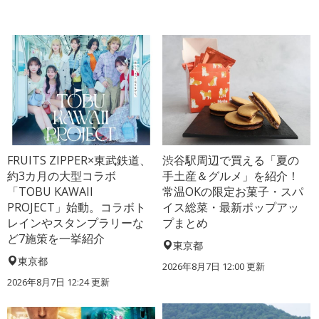
FRUITS ZIPPER×東武鉄道、
渋谷駅周辺で買える「夏の
約3カ月の大型コラボ
手土産＆グルメ」を紹介！
「TOBU KAWAII
常温OKの限定お菓子・スパ
PROJECT」始動。コラボト
イス総菜・最新ポップアッ
レインやスタンプラリーな
プまとめ
ど7施策を一挙紹介
東京都
東京都
2026年8月7日 12:00
更新
2026年8月7日 12:24
更新