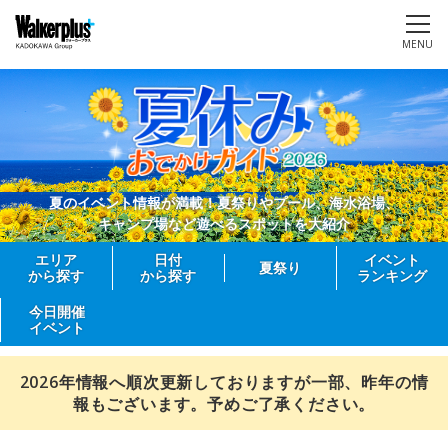
MENU
夏のイベント情報が満載！夏祭りやプール、海水浴場、
キャンプ場など遊べるスポットを大紹介
エリア
日付
イベント
夏祭り
から探す
から探す
ランキング
今日開催
イベント
2026年情報へ順次更新しておりますが一部、昨年の情
報もございます。予めご了承ください。