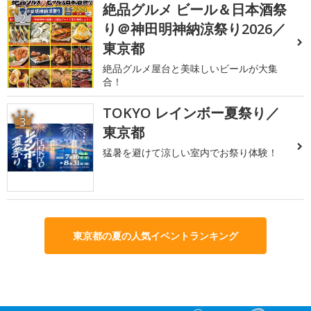
絶品グルメ ビール＆日本酒祭
2
り＠神田明神納涼祭り2026／
東京都
絶品グルメ屋台と美味しいビールが大集
合！
TOKYO レインボー夏祭り／
3
東京都
猛暑を避けて涼しい室内でお祭り体験！
東京都の夏の人気イベントランキング