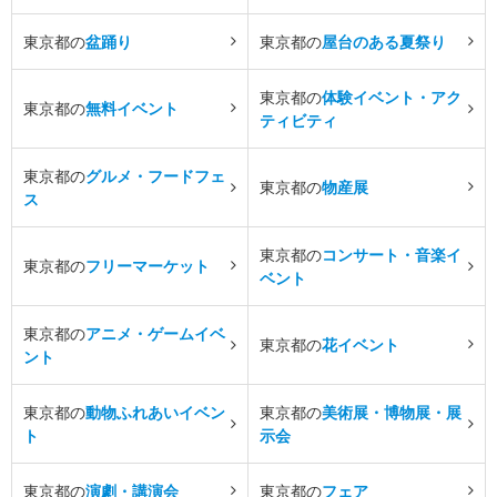
東京都の
盆踊り
東京都の
屋台のある夏祭り
東京都の
体験イベント・アク
東京都の
無料イベント
ティビティ
東京都の
グルメ・フードフェ
東京都の
物産展
ス
東京都の
コンサート・音楽イ
東京都の
フリーマーケット
ベント
東京都の
アニメ・ゲームイベ
東京都の
花イベント
ント
東京都の
動物ふれあいイベン
東京都の
美術展・博物展・展
ト
示会
東京都の
演劇・講演会
東京都の
フェア