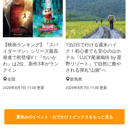
【映画ランキング】『スパ
1泊2日で行ける週末ハイ
イダーマン』シリーズ最高
ク！初心者でも安心の山ホ
発進で初登場V！『ちいか
テル「LUCY尾瀬鳩待 by 星
わ』は2位、新作3本がラン
野リゾート」で自然に癒や
クイン
される弾丸“山旅”へ
全国
群馬県
2026年8月7日 11:00
更新
2026年8月7日 11:00
更新
夏休みのイベント・おでかけトピックスをもっと見る