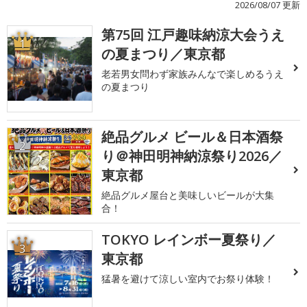
2026/08/07 更新
第75回 江戸趣味納涼大会うえ
1
の夏まつり／東京都
老若男女問わず家族みんなで楽しめるうえ
の夏まつり
絶品グルメ ビール＆日本酒祭
2
り＠神田明神納涼祭り2026／
東京都
絶品グルメ屋台と美味しいビールが大集
合！
TOKYO レインボー夏祭り／
3
東京都
猛暑を避けて涼しい室内でお祭り体験！