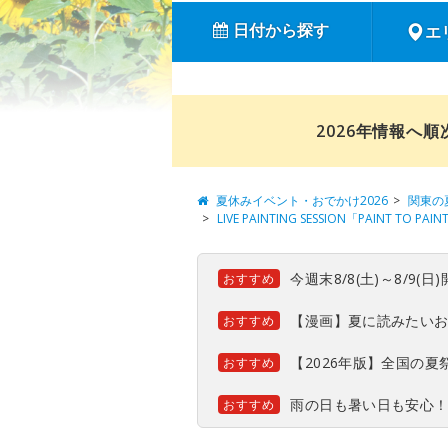
日付から探す
エ
2026年情報へ
夏休みイベント・おでかけ2026
関東の
LIVE PAINTING SESSION「PAINT TO PAI
今週末8/8(土)～8/9
おすすめ
【漫画】夏に読みたい
おすすめ
【2026年版】全国の
おすすめ
雨の日も暑い日も安心
おすすめ