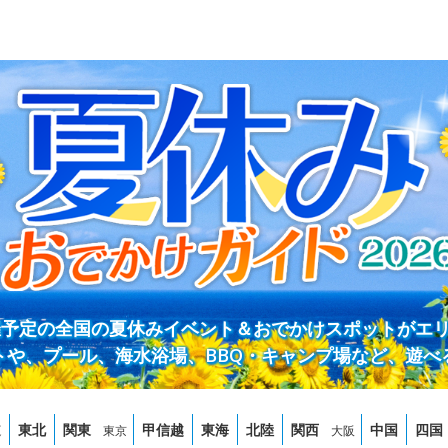
開催予定の全国の夏休みイベント＆おでかけスポットがエ
トや、プール、海水浴場、BBQ・キャンプ場など、遊べ
道
東北
関東
甲信越
東海
北陸
関西
中国
四国
東京
大阪