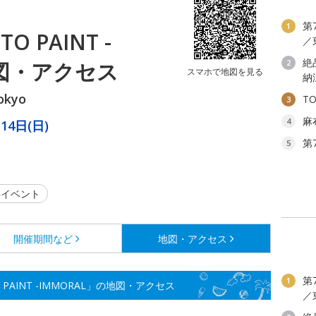
第
1
TO PAINT -
／
絶
地図・アクセス
2
スマホで地図を見る
納
okyo
T
3
麻
4
14日(日)
第
5
イベント
開催期間など
地図・アクセス
第
1
T TO PAINT -IMMORAL」の地図・アクセス
／