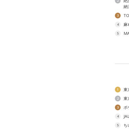
絶
2
納
T
3
麻
4
M
5
東
1
東
2
ポ
3
J
4
ち
5