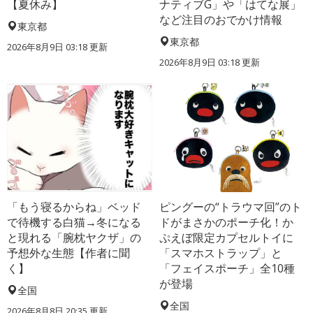
【夏休み】
ナティブG」や「はてな展」
など注目のおでかけ情報
東京都
東京都
2026年8月9日 03:18
更新
2026年8月9日 03:18
更新
「もう寝るからね」ベッド
ピングーの“トラウマ回”のト
で待機する白猫→冬になる
ドがまさかのポーチ化！か
と現れる「腕枕ヤクザ」の
ぷえぼ限定カプセルトイに
予想外な生態【作者に聞
「スマホストラップ」と
く】
「フェイスポーチ」全10種
が登場
全国
全国
2026年8月8日 20:35
更新