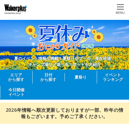
MENU
夏のイベント情報が満載！夏祭りやプール、海水浴場、
キャンプ場など遊べるスポットを大紹介
エリア
日付
イベント
夏祭り
から探す
から探す
ランキング
今日開催
イベント
2026年情報へ順次更新しておりますが一部、昨年の情
報もございます。予めご了承ください。