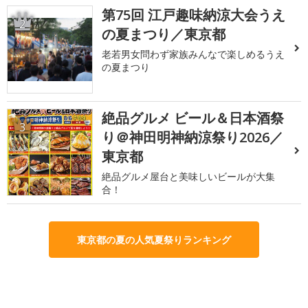
第75回 江戸趣味納涼大会うえ
2
の夏まつり／東京都
老若男女問わず家族みんなで楽しめるうえ
の夏まつり
絶品グルメ ビール＆日本酒祭
3
り＠神田明神納涼祭り2026／
東京都
絶品グルメ屋台と美味しいビールが大集
合！
東京都の夏の人気夏祭りランキング