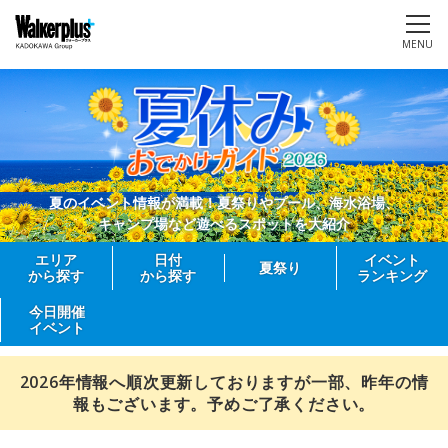
MENU
夏のイベント情報が満載！夏祭りやプール、海水浴場、
キャンプ場など遊べるスポットを大紹介
エリア
日付
イベント
夏祭り
から探す
から探す
ランキング
今日開催
イベント
2026年情報へ順次更新しておりますが一部、昨年の情
報もございます。予めご了承ください。