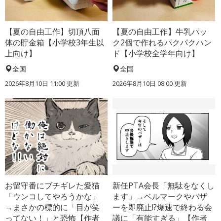
【夏の自由工作】切頂八面
【夏の自由工作】牛乳パッ
体の貯金箱【小学校3年生以
ク2個で作れるパクパクハン
上向け】
ド【小学校全学年向け】
全国
全国
2026年8月10日 11:00
更新
2026年8月10日 08:00
更新
お留守番にブチギレた愛猫
新任PTA会長「無駄をなくし
「ウンコしてやろうかな」
ます」→ベルマークやバザ
→まさかの標的に「目が笑
ーを即廃止!?爆速で終わる会
ってない！」と恐怖【作者
議に「有能すぎる」【作者