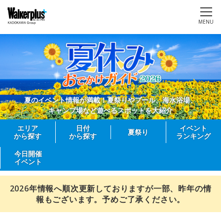
MENU
夏のイベント情報が満載！夏祭りやプール、海水浴場、
キャンプ場など遊べるスポットを大紹介
エリア
日付
イベント
夏祭り
から探す
から探す
ランキング
今日開催
イベント
2026年情報へ順次更新しておりますが一部、昨年の情
報もございます。予めご了承ください。