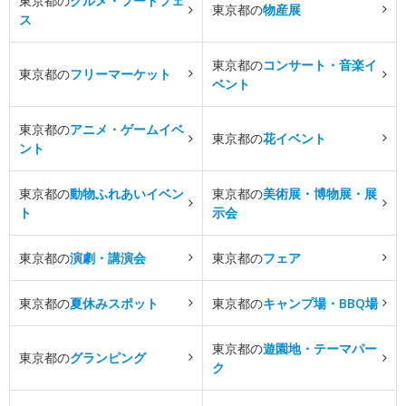
東京都の
グルメ・フードフェ
東京都の
物産展
ス
東京都の
コンサート・音楽イ
東京都の
フリーマーケット
ベント
東京都の
アニメ・ゲームイベ
東京都の
花イベント
ント
東京都の
動物ふれあいイベン
東京都の
美術展・博物展・展
ト
示会
東京都の
演劇・講演会
東京都の
フェア
東京都の
夏休みスポット
東京都の
キャンプ場・BBQ場
東京都の
遊園地・テーマパー
東京都の
グランピング
ク