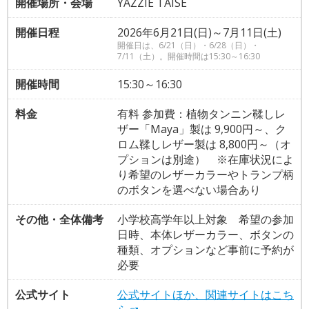
開催場所・会場
YAZZIE TAISE
開催日程
2026年6月21日(日)～7月11日(土)
開催日は、6/21（日）・6/28（日）・
7/11（土）。開催時間は15:30～16:30
開催時間
15:30～16:30
料金
有料 参加費：植物タンニン鞣しレ
ザー「Maya」製は 9,900円～、ク
ロム鞣しレザー製は 8,800円～（オ
プションは別途） ※在庫状況によ
り希望のレザーカラーやトランプ柄
のボタンを選べない場合あり
その他・全体備考
小学校高学年以上対象 希望の参加
日時、本体レザーカラー、ボタンの
種類、オプションなど事前に予約が
必要
公式サイト
公式サイトほか、関連サイトはこち