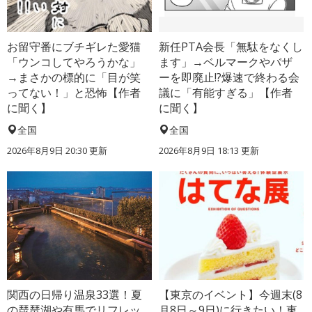
お留守番にブチギレた愛猫
新任PTA会長「無駄をなくし
「ウンコしてやろうかな」
ます」→ベルマークやバザ
→まさかの標的に「目が笑
ーを即廃止!?爆速で終わる会
ってない！」と恐怖【作者
議に「有能すぎる」【作者
に聞く】
に聞く】
全国
全国
2026年8月9日 20:30
更新
2026年8月9日 18:13
更新
関西の日帰り温泉33選！夏
【東京のイベント】今週末(8
の琵琶湖や有馬でリフレッ
月8日～9日)に行きたい！東