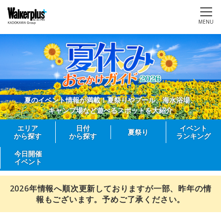
MENU
夏のイベント情報が満載！夏祭りやプール、海水浴場、
キャンプ場など遊べるスポットを大紹介
エリア
日付
イベント
夏祭り
から探す
から探す
ランキング
今日開催
イベント
2026年情報へ順次更新しておりますが一部、昨年の情
報もございます。予めご了承ください。