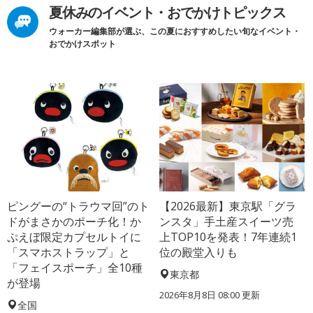
夏休みのイベント・おでかけトピックス
ウォーカー編集部が選ぶ、この夏におすすめしたい旬なイベント・
おでかけスポット
ピングーの“トラウマ回”のト
【2026最新】東京駅「グラ
ドがまさかのポーチ化！か
ンスタ」手土産スイーツ売
ぷえぼ限定カプセルトイに
上TOP10を発表！7年連続1
「スマホストラップ」と
位の殿堂入りも
「フェイスポーチ」全10種
東京都
が登場
2026年8月8日 08:00
更新
全国