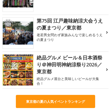
第75回 江戸趣味納涼大会うえ
2
の夏まつり／東京都
老若男女問わず家族みんなで楽しめるうえ
の夏まつり
絶品グルメ ビール＆日本酒祭
3
り＠神田明神納涼祭り2026／
東京都
絶品グルメ屋台と美味しいビールが大集
合！
東京都の夏の人気イベントランキング