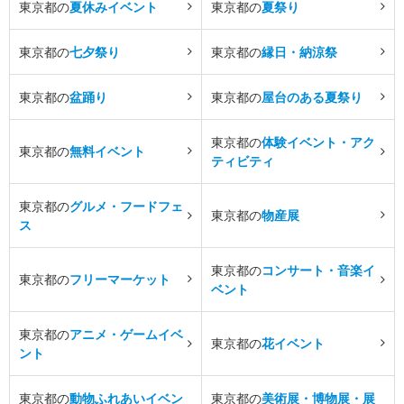
東京都の
夏休みイベント
東京都の
夏祭り
東京都の
七夕祭り
東京都の
縁日・納涼祭
東京都の
盆踊り
東京都の
屋台のある夏祭り
東京都の
体験イベント・アク
東京都の
無料イベント
ティビティ
東京都の
グルメ・フードフェ
東京都の
物産展
ス
東京都の
コンサート・音楽イ
東京都の
フリーマーケット
ベント
東京都の
アニメ・ゲームイベ
東京都の
花イベント
ント
東京都の
動物ふれあいイベン
東京都の
美術展・博物展・展