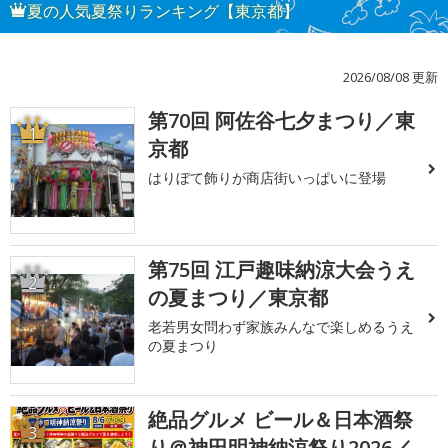
夏の人気夏祭りランキング【東京都】
2026/08/08 更新
第70回 阿佐谷七夕まつり／東
1
京都
はりぼて飾りが商店街いっぱいに登場
第75回 江戸趣味納涼大会うえ
2
の夏まつり／東京都
老若男女問わず家族みんなで楽しめるうえ
の夏まつり
絶品グルメ ビール＆日本酒祭
3
り＠神田明神納涼祭り2026／