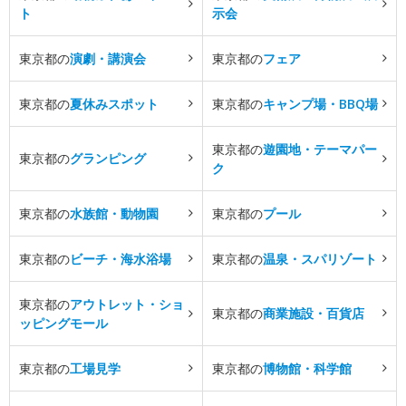
ト
示会
東京都の
演劇・講演会
東京都の
フェア
東京都の
夏休みスポット
東京都の
キャンプ場・BBQ場
東京都の
遊園地・テーマパー
東京都の
グランピング
ク
東京都の
水族館・動物園
東京都の
プール
東京都の
ビーチ・海水浴場
東京都の
温泉・スパリゾート
東京都の
アウトレット・ショ
東京都の
商業施設・百貨店
ッピングモール
東京都の
工場見学
東京都の
博物館・科学館