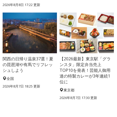
2026年8月8日 17:22
更新
関西の日帰り温泉37選！夏
【2026最新】東京駅「グラ
の琵琶湖や有馬でリフレッ
ンスタ」限定弁当売上
シュしよう
TOP10を発表！芸能人御用
達の特製カレーが3年連続1
全国
位に
2026年8月7日 18:25
更新
東京都
2026年8月7日 17:30
更新