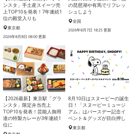
ンスタ」手土産スイーツ売
の琵琶湖や有馬でリフレッ
上TOP10を発表！7年連続1
シュしよう
位の殿堂入りも
全国
東京都
2026年8月7日 18:25
更新
2026年8月8日 08:00
更新
【2026最新】東京駅「グラ
8月10日はスヌーピーの誕生
ンスタ」限定弁当売上
日！「スヌーピーミュージ
TOP10を発表！芸能人御用
アム」はバースデー記念イ
達の特製カレーが3年連続1
ベント＆グッズが目白押し
位に
東京都