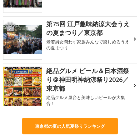
第75回 江戸趣味納涼大会うえ
2
の夏まつり／東京都
老若男女問わず家族みんなで楽しめるうえ
の夏まつり
絶品グルメ ビール＆日本酒祭
3
り＠神田明神納涼祭り2026／
東京都
絶品グルメ屋台と美味しいビールが大集
合！
東京都の夏の人気夏祭りランキング