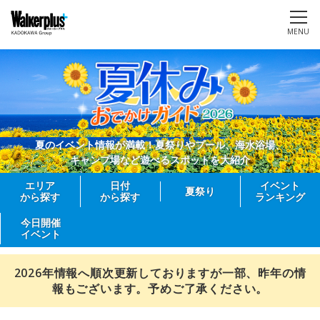
MENU
夏のイベント情報が満載！夏祭りやプール、海水浴場、
キャンプ場など遊べるスポットを大紹介
エリア
日付
イベント
夏祭り
から探す
から探す
ランキング
今日開催
イベント
2026年情報へ順次更新しておりますが一部、昨年の情
報もございます。予めご了承ください。