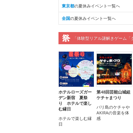
東京都
の夏休みイベント一覧へ
全国
の夏休みイベント一覧へ
「体験型リアル謎解きゲーム「
ホテルローズガー
第48回芸能山城組
デン新宿 夏祭
ケチャまつり
り ホテルで楽し
バリ島のケチャや
む縁日
AKIRAの音楽を体
ホテルで楽しむ縁
感
日