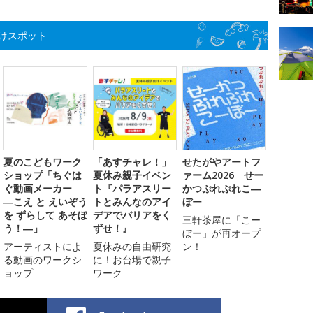
けスポット
夏のこどもワーク
「あすチャレ！」
せたがやアートフ
ショップ「ちぐは
夏休み親子イベン
ァーム2026 せー
ぐ動画メーカー
ト『パラアスリー
かつぷれぷれこ―
―こえ と えいぞう
トとみんなのアイ
ぼー
を ずらして あそぼ
デアでバリアをく
三軒茶屋に「こー
う！―」
ずせ！』
ぼー」が再オープ
アーティストによ
夏休みの自由研究
ン！
る動画のワークシ
に！お台場で親子
ョップ
ワーク