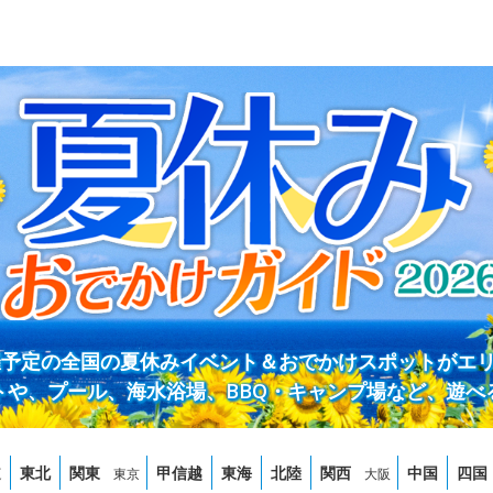
開催予定の全国の夏休みイベント＆おでかけスポットがエ
トや、プール、海水浴場、BBQ・キャンプ場など、遊べ
道
東北
関東
甲信越
東海
北陸
関西
中国
四国
東京
大阪