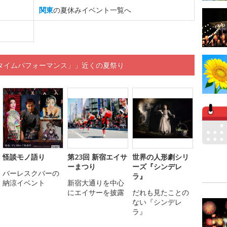
関東
の夏休みイベント一覧へ
タイムパフォーマンス」」近くの夏祭り
怪談モノ語り
第23回 新宿エイサ
世界の人形劇シリ
ーまつり
ーズ『シンデレ
バーレスクバーの
ラ』
納涼イベント
新宿大通りを中心
にエイサーを披露
だれも見たことの
ない『シンデレ
ラ』