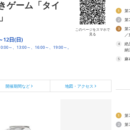
きゲーム「タイ
第
1
」
第
2
第
3
このページをスマホで
見る
／
～12日(日)
絶
4
0～、13:00～、16:00～、19:00～。
納
麻
5
開催期間など
地図・アクセス
第
1
第
2