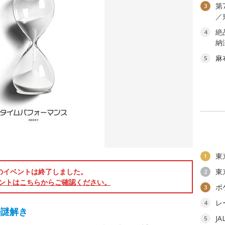
第
3
／
絶
4
納
麻
5
東
1
のイベントは終了しました。
東
2
ントはこちらからご確認ください。
ポ
3
レ
4
ル謎解き
J
5