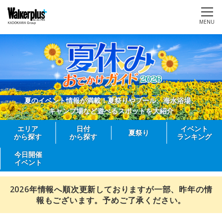
MENU
夏のイベント情報が満載！夏祭りやプール、海水浴場、
キャンプ場など遊べるスポットを大紹介
エリア
日付
イベント
夏祭り
から探す
から探す
ランキング
今日開催
イベント
2026年情報へ順次更新しておりますが一部、昨年の情
報もございます。予めご了承ください。