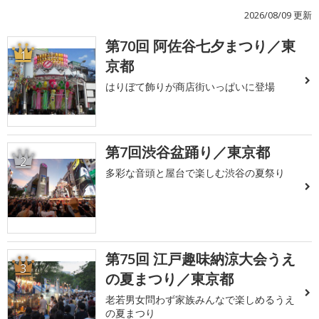
2026/08/09 更新
第70回 阿佐谷七夕まつり／東
1
京都
はりぼて飾りが商店街いっぱいに登場
第7回渋谷盆踊り／東京都
2
多彩な音頭と屋台で楽しむ渋谷の夏祭り
第75回 江戸趣味納涼大会うえ
3
の夏まつり／東京都
老若男女問わず家族みんなで楽しめるうえ
の夏まつり