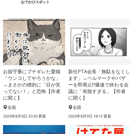
おでかけスポット
お留守番にブチギレた愛猫
新任PTA会長「無駄をなくし
「ウンコしてやろうかな」
ます」→ベルマークやバザ
→まさかの標的に「目が笑
ーを即廃止!?爆速で終わる会
ってない！」と恐怖【作者
議に「有能すぎる」【作者
に聞く】
に聞く】
全国
全国
2026年8月9日 20:30
更新
2026年8月9日 18:13
更新