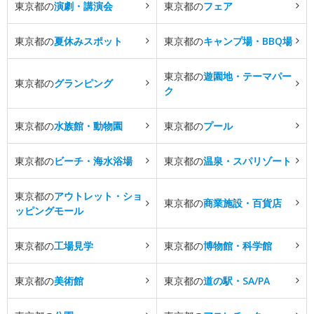
東京都の
演劇・講演会
東京都の
フェア
東京都の
夏休みスポット
東京都の
キャンプ場・BBQ場
東京都の
遊園地・テーマパー
東京都の
グランピング
ク
東京都の
水族館・動物園
東京都の
プール
東京都の
ビーチ・海水浴場
東京都の
温泉・スパリゾート
東京都の
アウトレット・ショ
東京都の
商業施設・百貨店
ッピングモール
東京都の
工場見学
東京都の
博物館・科学館
東京都の
美術館
東京都の
道の駅・SA/PA