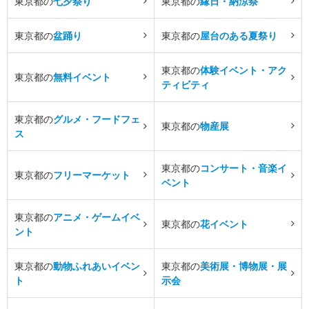
東京都の
七夕祭り
東京都の
縁日・納涼祭
東京都の
盆踊り
東京都の
屋台のある夏祭り
東京都の
体験イベント・アク
東京都の
無料イベント
ティビティ
東京都の
グルメ・フードフェ
東京都の
物産展
ス
東京都の
コンサート・音楽イ
東京都の
フリーマーケット
ベント
東京都の
アニメ・ゲームイベ
東京都の
花イベント
ント
東京都の
動物ふれあいイベン
東京都の
美術展・博物展・展
ト
示会