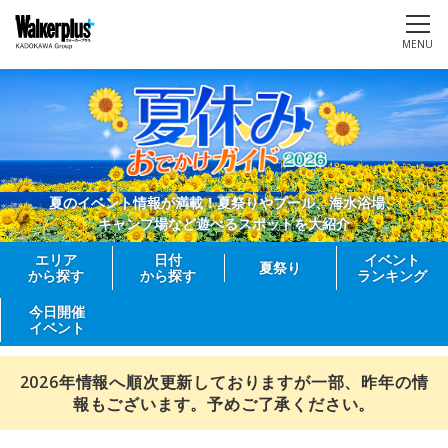
MENU
夏のイベント情報が満載！夏祭りやプール、海水浴場、
キャンプ場など遊べるスポットを大紹介
エリア
日付
イベント
夏祭り
から探す
から探す
ランキング
今日開催
イベント
2026年情報へ順次更新しておりますが一部、昨年の情
報もございます。予めご了承ください。