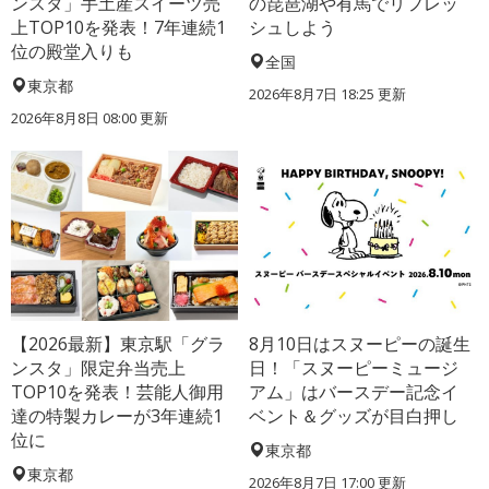
ンスタ」手土産スイーツ売
の琵琶湖や有馬でリフレッ
上TOP10を発表！7年連続1
シュしよう
位の殿堂入りも
全国
東京都
2026年8月7日 18:25
更新
2026年8月8日 08:00
更新
【2026最新】東京駅「グラ
8月10日はスヌーピーの誕生
ンスタ」限定弁当売上
日！「スヌーピーミュージ
TOP10を発表！芸能人御用
アム」はバースデー記念イ
達の特製カレーが3年連続1
ベント＆グッズが目白押し
位に
東京都
東京都
2026年8月7日 17:00
更新