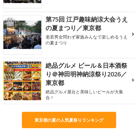
第75回 江戸趣味納涼大会うえ
2
の夏まつり／東京都
老若男女問わず家族みんなで楽しめるうえ
の夏まつり
絶品グルメ ビール＆日本酒祭
3
り＠神田明神納涼祭り2026／
東京都
絶品グルメ屋台と美味しいビールが大集
合！
東京都の夏の人気夏祭りランキング