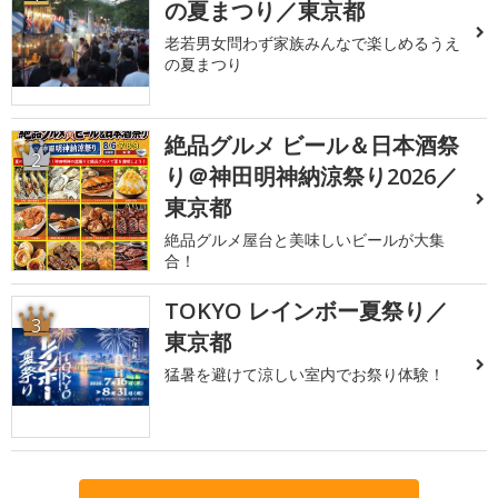
の夏まつり／東京都
老若男女問わず家族みんなで楽しめるうえ
の夏まつり
絶品グルメ ビール＆日本酒祭
2
り＠神田明神納涼祭り2026／
東京都
絶品グルメ屋台と美味しいビールが大集
合！
TOKYO レインボー夏祭り／
3
東京都
猛暑を避けて涼しい室内でお祭り体験！