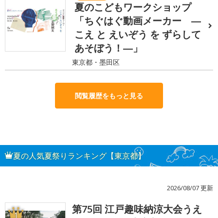
夏のこどもワークショップ
「ちぐはぐ動画メーカー ―
こえ と えいぞう を ずらして
あそぼう！―」
東京都・墨田区
閲覧履歴をもっと見る
夏の人気夏祭りランキング【東京都】
2026/08/07 更新
第75回 江戸趣味納涼大会うえ
1