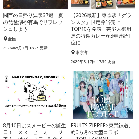
関西の日帰り温泉37選！夏
【2026最新】東京駅「グラ
の琵琶湖や有馬でリフレッ
ンスタ」限定弁当売上
シュしよう
TOP10を発表！芸能人御用
達の特製カレーが3年連続1
全国
位に
2026年8月7日 18:25
更新
東京都
2026年8月7日 17:30
更新
8月10日はスヌーピーの誕生
FRUITS ZIPPER×東武鉄道、
日！「スヌーピーミュージ
約3カ月の大型コラボ