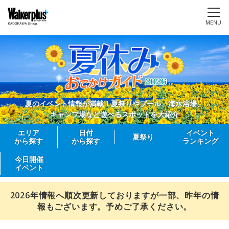
MENU
夏のイベント情報が満載！夏祭りやプール、海水浴場、
キャンプ場など遊べるスポットを大紹介
エリア
日付
イベント
夏祭り
から探す
から探す
ランキング
今日開催
イベント
2026年情報へ順次更新しておりますが一部、昨年の情
報もございます。予めご了承ください。