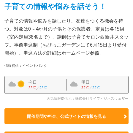
子育ての情報や悩みを話そう！
子育ての情報や悩みを話したり、友達をつくる機会を持
つ。対象は0～4か月の子供とその保護者。定員は各15組
（室内定員38名まで）。講師は子育てサロン西新井スタッ
フ。事前申込制（ちびっこガーデンにて6月15日より受付
開始）。申込方法の詳細はホームページ参照。
情報提供：イベントバンク
今日
明日
33℃
／
23℃
32℃
／
22℃
天気情報提供元：株式会社ライフビジネスウェザー
開催期間や料金、公式サイトの
情報を見る