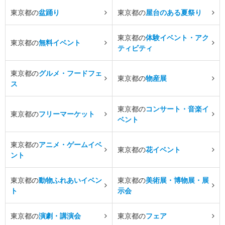
東京都の
盆踊り
東京都の
屋台のある夏祭り
東京都の
体験イベント・アク
東京都の
無料イベント
ティビティ
東京都の
グルメ・フードフェ
東京都の
物産展
ス
東京都の
コンサート・音楽イ
東京都の
フリーマーケット
ベント
東京都の
アニメ・ゲームイベ
東京都の
花イベント
ント
東京都の
動物ふれあいイベン
東京都の
美術展・博物展・展
ト
示会
東京都の
演劇・講演会
東京都の
フェア