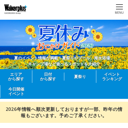
MENU
夏のイベント情報が満載！夏祭りやプール、海水浴場、
キャンプ場など遊べるスポットを大紹介
エリア
日付
イベント
夏祭り
から探す
から探す
ランキング
今日開催
イベント
2026年情報へ順次更新しておりますが一部、昨年の情
報もございます。予めご了承ください。