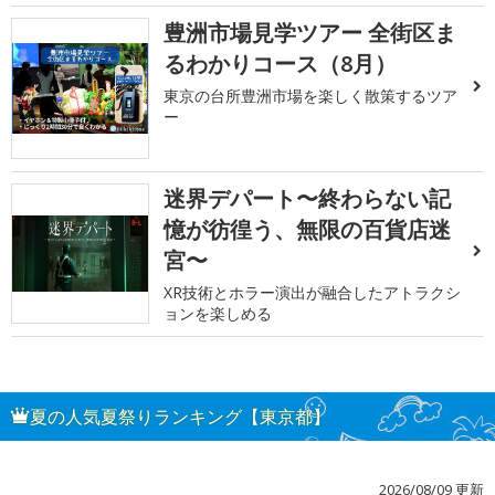
豊洲市場見学ツアー 全街区ま
るわかりコース（8月）
東京の台所豊洲市場を楽しく散策するツア
ー
迷界デパート〜終わらない記
憶が彷徨う、無限の百貨店迷
宮〜
XR技術とホラー演出が融合したアトラクシ
ョンを楽しめる
夏の人気夏祭りランキング【東京都】
2026/08/09 更新