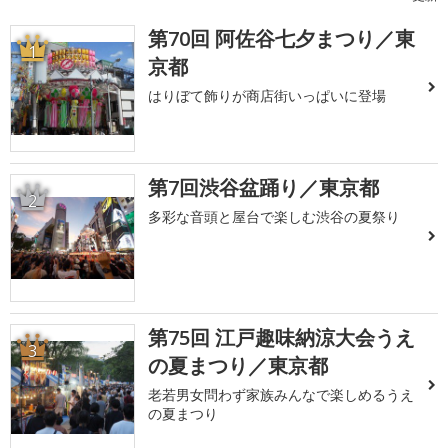
第70回 阿佐谷七夕まつり／東
1
京都
はりぼて飾りが商店街いっぱいに登場
第7回渋谷盆踊り／東京都
2
多彩な音頭と屋台で楽しむ渋谷の夏祭り
第75回 江戸趣味納涼大会うえ
3
の夏まつり／東京都
老若男女問わず家族みんなで楽しめるうえ
の夏まつり