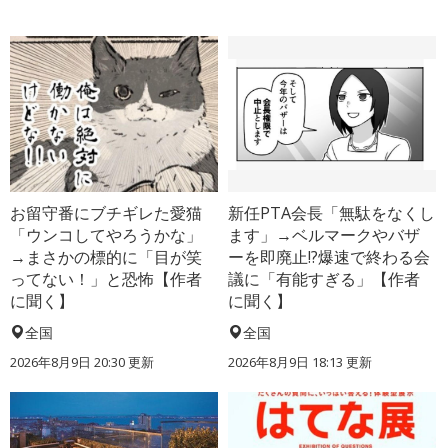
お留守番にブチギレた愛猫
新任PTA会長「無駄をなくし
「ウンコしてやろうかな」
ます」→ベルマークやバザ
→まさかの標的に「目が笑
ーを即廃止!?爆速で終わる会
ってない！」と恐怖【作者
議に「有能すぎる」【作者
に聞く】
に聞く】
全国
全国
2026年8月9日 20:30
更新
2026年8月9日 18:13
更新