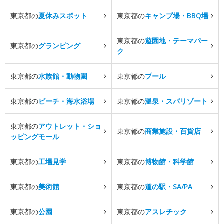
東京都の
夏休みスポット
東京都の
キャンプ場・BBQ場
東京都の
遊園地・テーマパー
東京都の
グランピング
ク
東京都の
水族館・動物園
東京都の
プール
東京都の
ビーチ・海水浴場
東京都の
温泉・スパリゾート
東京都の
アウトレット・ショ
東京都の
商業施設・百貨店
ッピングモール
東京都の
工場見学
東京都の
博物館・科学館
東京都の
美術館
東京都の
道の駅・SA/PA
東京都の
公園
東京都の
アスレチック