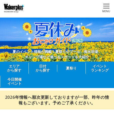
MENU
夏のイベント情報が満載！夏祭りやプール、海水浴場、
キャンプ場など遊べるスポットを大紹介
エリア
日付
イベント
夏祭り
から探す
から探す
ランキング
今日開催
イベント
2026年情報へ順次更新しておりますが一部、昨年の情
報もございます。予めご了承ください。