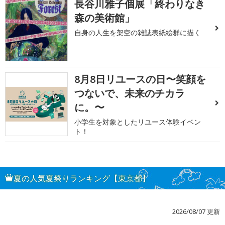
長谷川雅子個展「終わりなき
森の美術館」
自身の人生を架空の雑誌表紙絵群に描く
8月8日リユースの日〜笑顔を
つないで、未来のチカラ
に。〜
小学生を対象としたリユース体験イベン
ト！
夏の人気夏祭りランキング【東京都】
2026/08/07 更新