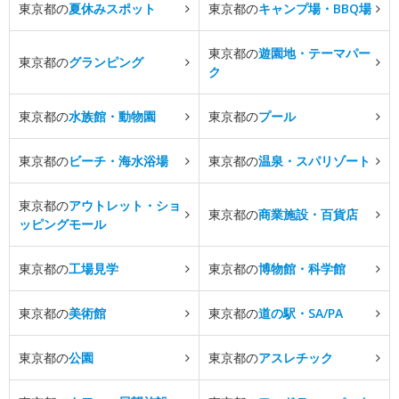
東京都の
夏休みスポット
東京都の
キャンプ場・BBQ場
東京都の
遊園地・テーマパー
東京都の
グランピング
ク
東京都の
水族館・動物園
東京都の
プール
東京都の
ビーチ・海水浴場
東京都の
温泉・スパリゾート
東京都の
アウトレット・ショ
東京都の
商業施設・百貨店
ッピングモール
東京都の
工場見学
東京都の
博物館・科学館
東京都の
美術館
東京都の
道の駅・SA/PA
東京都の
公園
東京都の
アスレチック