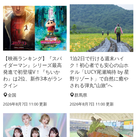
【映画ランキング】『スパ
1泊2日で行ける週末ハイ
イダーマン』シリーズ最高
ク！初心者でも安心の山ホ
発進で初登場V！『ちいか
テル「LUCY尾瀬鳩待 by 星
わ』は2位、新作3本がラン
野リゾート」で自然に癒や
クイン
される弾丸“山旅”へ
全国
群馬県
2026年8月7日 11:00
更新
2026年8月7日 11:00
更新