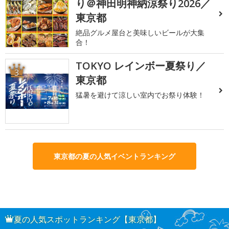
り＠神田明神納涼祭り2026／
東京都
絶品グルメ屋台と美味しいビールが大集
合！
TOKYO レインボー夏祭り／
3
東京都
猛暑を避けて涼しい室内でお祭り体験！
東京都の夏の人気イベントランキング
夏の人気スポットランキング【東京都】