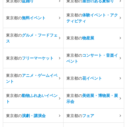
東京都の
盆踊り
東京都の
屋台のある夏祭り
東京都の
体験イベント・アク
東京都の
無料イベント
ティビティ
東京都の
グルメ・フードフェ
東京都の
物産展
ス
東京都の
コンサート・音楽イ
東京都の
フリーマーケット
ベント
東京都の
アニメ・ゲームイベ
東京都の
花イベント
ント
東京都の
動物ふれあいイベン
東京都の
美術展・博物展・展
ト
示会
東京都の
演劇・講演会
東京都の
フェア