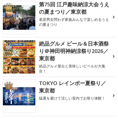
第75回 江戸趣味納涼大会うえ
1
の夏まつり／東京都
老若男女問わず家族みんなで楽しめるうえ
の夏まつり
絶品グルメ ビール＆日本酒祭
2
り＠神田明神納涼祭り2026／
東京都
絶品グルメ屋台と美味しいビールが大集
合！
TOKYO レインボー夏祭り／
3
東京都
猛暑を避けて涼しい室内でお祭り体験！