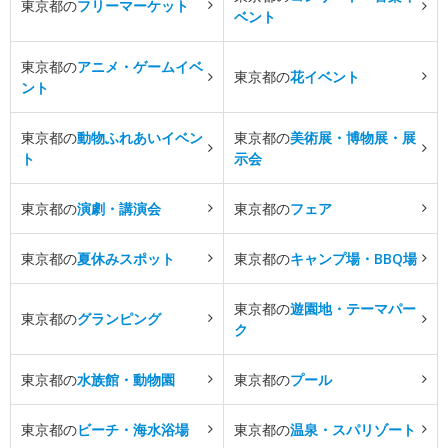
東京都の
フリーマーケット
ベント
東京都の
アニメ・ゲームイベ
東京都の
花イベント
ント
東京都の
動物ふれあいイベン
東京都の
美術展・博物展・展
ト
示会
東京都の
演劇・講演会
東京都の
フェア
東京都の
夏休みスポット
東京都の
キャンプ場・BBQ場
東京都の
遊園地・テーマパー
東京都の
グランピング
ク
東京都の
水族館・動物園
東京都の
プール
東京都の
ビーチ・海水浴場
東京都の
温泉・スパリゾート