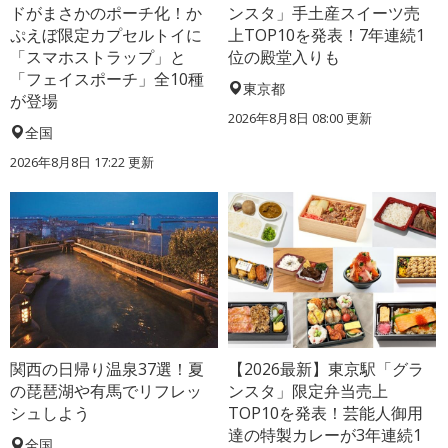
ドがまさかのポーチ化！か
ンスタ」手土産スイーツ売
ぷえぼ限定カプセルトイに
上TOP10を発表！7年連続1
「スマホストラップ」と
位の殿堂入りも
「フェイスポーチ」全10種
東京都
が登場
2026年8月8日 08:00
更新
全国
2026年8月8日 17:22
更新
関西の日帰り温泉37選！夏
【2026最新】東京駅「グラ
の琵琶湖や有馬でリフレッ
ンスタ」限定弁当売上
シュしよう
TOP10を発表！芸能人御用
達の特製カレーが3年連続1
全国