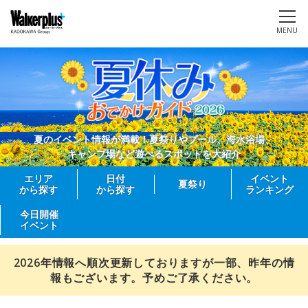
MENU
夏のイベント情報が満載！夏祭りやプール、海水浴場、
キャンプ場など遊べるスポットを大紹介
エリア
日付
イベント
夏祭り
から探す
から探す
ランキング
今日開催
イベント
2026年情報へ順次更新しておりますが一部、昨年の情
報もございます。予めご了承ください。