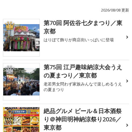
2026/08/08 更新
第70回 阿佐谷七夕まつり／東
1
京都
はりぼて飾りが商店街いっぱいに登場
第75回 江戸趣味納涼大会うえ
2
の夏まつり／東京都
老若男女問わず家族みんなで楽しめるうえ
の夏まつり
絶品グルメ ビール＆日本酒祭
3
り＠神田明神納涼祭り2026／
東京都