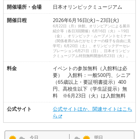
開催場所・会場
日本オリンピックミュージアム
開催日程
2026年6月16日(火)～23日(火)
6月22日（月）休館。オリンピアンによる展示
紹介等（各日3回開催）6月16日（火）～19日
（金）、オリンピック・ムーブメントセミナー
（関係者席のみだがセミナーの様子を自由に見
学可）6月20日（土）、オリンピックデーセレ
ブレーション6月21日（日）、日本オリンピッ
クミュージアム特別無料開放6月23日（火）。
料金
イベントの参加無料（入館料は必
要） 入館料：一般500円、シニア
（65歳以上・要証明書提示）400
円、高校生以下（学生証提示）無
料 ※6月23日（火）は入館無料
公式サイト
公式サイトほか、関連サイトはこち
ら
今日
明日