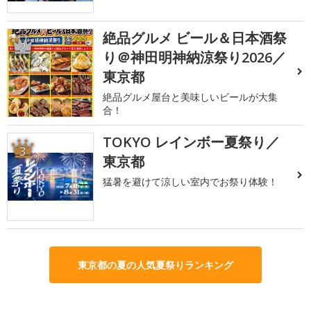
絶品グルメ ビール＆日本酒祭
2
り＠神田明神納涼祭り2026／
東京都
絶品グルメ屋台と美味しいビールが大集
合！
TOKYO レインボー夏祭り／
3
東京都
猛暑を避けて涼しい室内でお祭り体験！
東京都の夏の人気夏祭りランキング