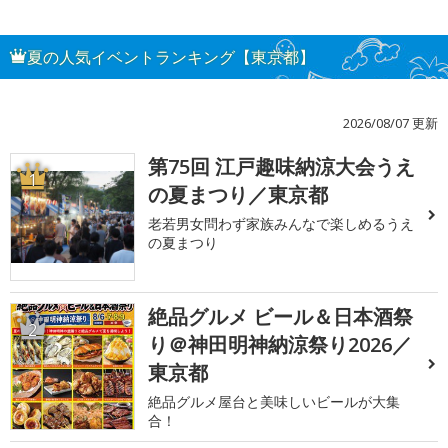
夏の人気イベントランキング【東京都】
2026/08/07 更新
第75回 江戸趣味納涼大会うえ
1
の夏まつり／東京都
老若男女問わず家族みんなで楽しめるうえ
の夏まつり
絶品グルメ ビール＆日本酒祭
2
り＠神田明神納涼祭り2026／
東京都
絶品グルメ屋台と美味しいビールが大集
合！