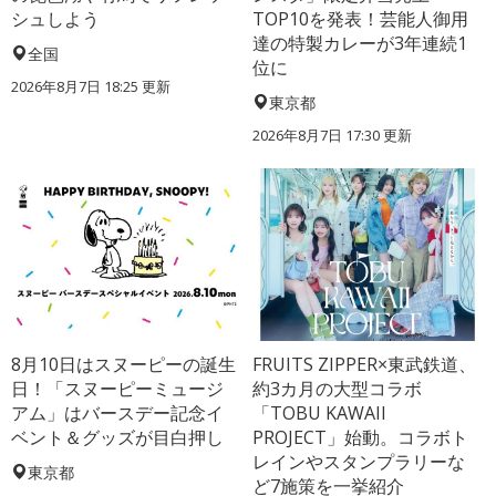
シュしよう
TOP10を発表！芸能人御用
達の特製カレーが3年連続1
全国
位に
2026年8月7日 18:25
更新
東京都
2026年8月7日 17:30
更新
8月10日はスヌーピーの誕生
FRUITS ZIPPER×東武鉄道、
日！「スヌーピーミュージ
約3カ月の大型コラボ
アム」はバースデー記念イ
「TOBU KAWAII
ベント＆グッズが目白押し
PROJECT」始動。コラボト
レインやスタンプラリーな
東京都
ど7施策を一挙紹介