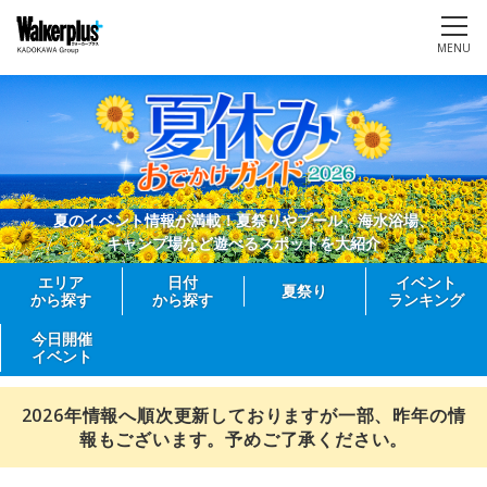
MENU
夏のイベント情報が満載！夏祭りやプール、海水浴場、
キャンプ場など遊べるスポットを大紹介
エリア
日付
イベント
夏祭り
から探す
から探す
ランキング
今日開催
イベント
2026年情報へ順次更新しておりますが一部、昨年の情
報もございます。予めご了承ください。