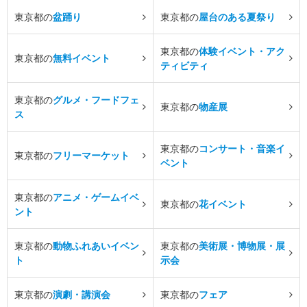
東京都の
盆踊り
東京都の
屋台のある夏祭り
東京都の
体験イベント・アク
東京都の
無料イベント
ティビティ
東京都の
グルメ・フードフェ
東京都の
物産展
ス
東京都の
コンサート・音楽イ
東京都の
フリーマーケット
ベント
東京都の
アニメ・ゲームイベ
東京都の
花イベント
ント
東京都の
動物ふれあいイベン
東京都の
美術展・博物展・展
ト
示会
東京都の
演劇・講演会
東京都の
フェア