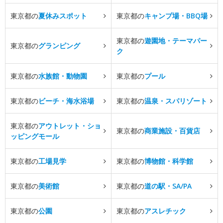
東京都の
夏休みスポット
東京都の
キャンプ場・BBQ場
東京都の
遊園地・テーマパー
東京都の
グランピング
ク
東京都の
水族館・動物園
東京都の
プール
東京都の
ビーチ・海水浴場
東京都の
温泉・スパリゾート
東京都の
アウトレット・ショ
東京都の
商業施設・百貨店
ッピングモール
東京都の
工場見学
東京都の
博物館・科学館
東京都の
美術館
東京都の
道の駅・SA/PA
東京都の
公園
東京都の
アスレチック