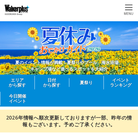
MENU
夏のイベント情報が満載！夏祭りやプール、海水浴場、
キャンプ場など遊べるスポットを大紹介
エリア
日付
イベント
夏祭り
から探す
から探す
ランキング
今日開催
イベント
2026年情報へ順次更新しておりますが一部、昨年の情
報もございます。予めご了承ください。