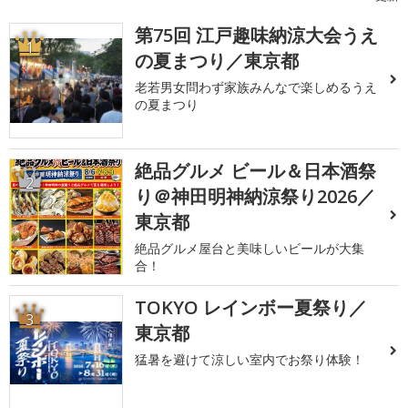
第75回 江戸趣味納涼大会うえ
1
の夏まつり／東京都
老若男女問わず家族みんなで楽しめるうえ
の夏まつり
絶品グルメ ビール＆日本酒祭
2
り＠神田明神納涼祭り2026／
東京都
絶品グルメ屋台と美味しいビールが大集
合！
TOKYO レインボー夏祭り／
3
東京都
猛暑を避けて涼しい室内でお祭り体験！