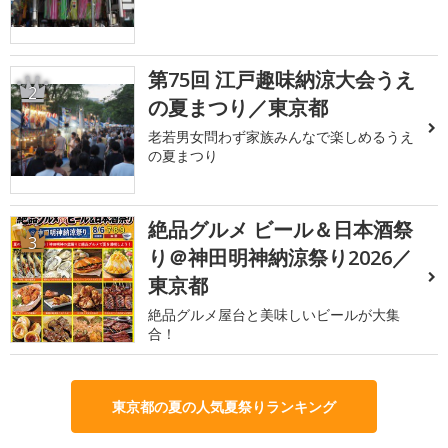
第75回 江戸趣味納涼大会うえ
2
の夏まつり／東京都
老若男女問わず家族みんなで楽しめるうえ
の夏まつり
絶品グルメ ビール＆日本酒祭
3
り＠神田明神納涼祭り2026／
東京都
絶品グルメ屋台と美味しいビールが大集
合！
東京都の夏の人気夏祭りランキング