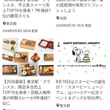
ンスタ」手土産スイーツ売
の琵琶湖や有馬でリフレッ
上TOP10を発表！7年連続1
シュしよう
位の殿堂入りも
全国
東京都
2026年8月7日 18:25
更新
2026年8月8日 08:00
更新
【2026最新】東京駅「グラ
8月10日はスヌーピーの誕生
ンスタ」限定弁当売上
日！「スヌーピーミュージ
TOP10を発表！芸能人御用
アム」はバースデー記念イ
達の特製カレーが3年連続1
ベント＆グッズが目白押し
位に
東京都