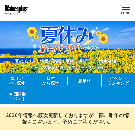
MENU
夏のイベント情報が満載！夏祭りやプール、海水浴場、
キャンプ場など遊べるスポットを大紹介
エリア
日付
イベント
夏祭り
から探す
から探す
ランキング
今日開催
イベント
2026年情報へ順次更新しておりますが一部、昨年の情
報もございます。予めご了承ください。