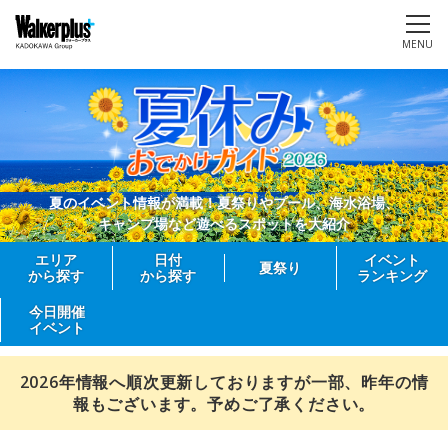
MENU
夏のイベント情報が満載！夏祭りやプール、海水浴場、
キャンプ場など遊べるスポットを大紹介
エリア
日付
イベント
夏祭り
から探す
から探す
ランキング
今日開催
イベント
2026年情報へ順次更新しておりますが一部、昨年の情
報もございます。予めご了承ください。