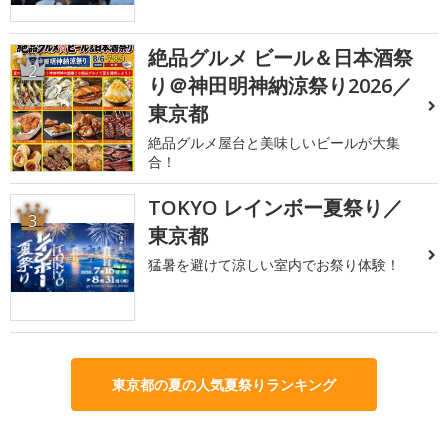
絶品グルメ ビール＆日本酒祭
2
り＠神田明神納涼祭り2026／
東京都
絶品グルメ屋台と美味しいビールが大集
合！
TOKYO レインボー夏祭り／
3
東京都
猛暑を避けて涼しい室内でお祭り体験！
東京都の夏の人気夏祭りランキング