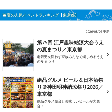
夏の人気イベントランキング【東京都】
2026/08/06 更新
第75回 江戸趣味納涼大会うえ
1
の夏まつり／東京都
老若男女問わず家族みんなで楽しめるうえ
の夏まつり
絶品グルメ ビール＆日本酒祭
2
り＠神田明神納涼祭り2026／
東京都
絶品グルメ屋台と美味しいビールが大集
合！