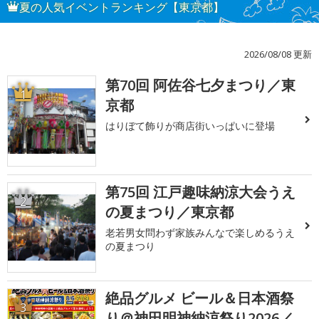
夏の人気イベントランキング【東京都】
2026/08/08 更新
第70回 阿佐谷七夕まつり／東
1
京都
はりぼて飾りが商店街いっぱいに登場
第75回 江戸趣味納涼大会うえ
2
の夏まつり／東京都
老若男女問わず家族みんなで楽しめるうえ
の夏まつり
絶品グルメ ビール＆日本酒祭
3
り＠神田明神納涼祭り2026／