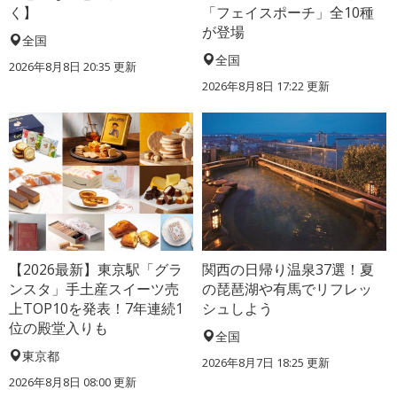
く】
「フェイスポーチ」全10種
が登場
全国
全国
2026年8月8日 20:35
更新
2026年8月8日 17:22
更新
【2026最新】東京駅「グラ
関西の日帰り温泉37選！夏
ンスタ」手土産スイーツ売
の琵琶湖や有馬でリフレッ
上TOP10を発表！7年連続1
シュしよう
位の殿堂入りも
全国
東京都
2026年8月7日 18:25
更新
2026年8月8日 08:00
更新