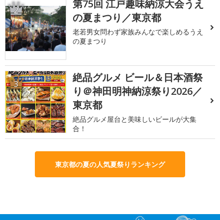
第75回 江戸趣味納涼大会うえ
2
の夏まつり／東京都
老若男女問わず家族みんなで楽しめるうえ
の夏まつり
絶品グルメ ビール＆日本酒祭
3
り＠神田明神納涼祭り2026／
東京都
絶品グルメ屋台と美味しいビールが大集
合！
東京都の夏の人気夏祭りランキング