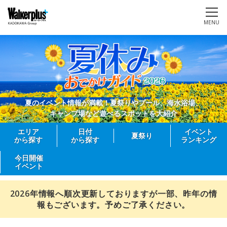
MENU
夏のイベント情報が満載！夏祭りやプール、海水浴場、
キャンプ場など遊べるスポットを大紹介
エリア
日付
イベント
夏祭り
から探す
から探す
ランキング
今日開催
イベント
2026年情報へ順次更新しておりますが一部、昨年の情
報もございます。予めご了承ください。