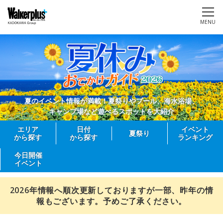
MENU
夏のイベント情報が満載！夏祭りやプール、海水浴場、
キャンプ場など遊べるスポットを大紹介
エリア
日付
イベント
夏祭り
から探す
から探す
ランキング
今日開催
イベント
2026年情報へ順次更新しておりますが一部、昨年の情
報もございます。予めご了承ください。