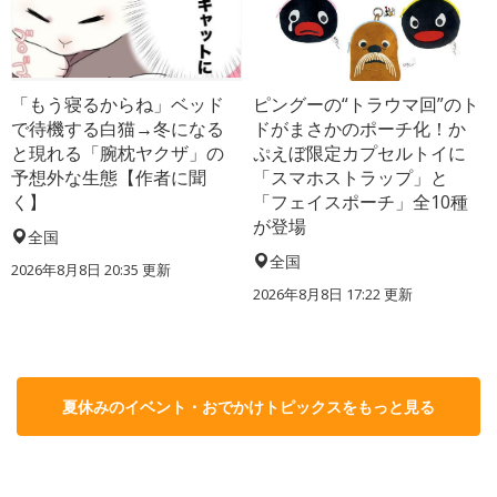
「もう寝るからね」ベッド
ピングーの“トラウマ回”のト
で待機する白猫→冬になる
ドがまさかのポーチ化！か
と現れる「腕枕ヤクザ」の
ぷえぼ限定カプセルトイに
予想外な生態【作者に聞
「スマホストラップ」と
く】
「フェイスポーチ」全10種
が登場
全国
全国
2026年8月8日 20:35
更新
2026年8月8日 17:22
更新
夏休みのイベント・おでかけトピックスをもっと見る