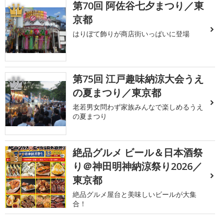
第70回 阿佐谷七夕まつり／東
1
京都
はりぼて飾りが商店街いっぱいに登場
第75回 江戸趣味納涼大会うえ
2
の夏まつり／東京都
老若男女問わず家族みんなで楽しめるうえ
の夏まつり
絶品グルメ ビール＆日本酒祭
3
り＠神田明神納涼祭り2026／
東京都
絶品グルメ屋台と美味しいビールが大集
合！