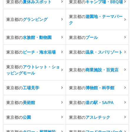
東京都の
夏休みスポット
東京都の
キャンプ場・BBQ場
東京都の
遊園地・テーマパー
東京都の
グランピング
ク
東京都の
水族館・動物園
東京都の
プール
東京都の
ビーチ・海水浴場
東京都の
温泉・スパリゾート
東京都の
アウトレット・ショ
東京都の
商業施設・百貨店
ッピングモール
東京都の
工場見学
東京都の
博物館・科学館
東京都の
美術館
東京都の
道の駅・SA/PA
東京都の
公園
東京都の
アスレチック
東京都の
タワー・展望施設
東京都の
フードテーマパーク