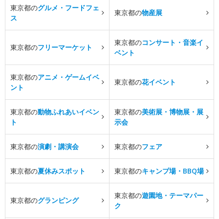
東京都の
グルメ・フードフェ
東京都の
物産展
ス
東京都の
コンサート・音楽イ
東京都の
フリーマーケット
ベント
東京都の
アニメ・ゲームイベ
東京都の
花イベント
ント
東京都の
動物ふれあいイベン
東京都の
美術展・博物展・展
ト
示会
東京都の
演劇・講演会
東京都の
フェア
東京都の
夏休みスポット
東京都の
キャンプ場・BBQ場
東京都の
遊園地・テーマパー
東京都の
グランピング
ク