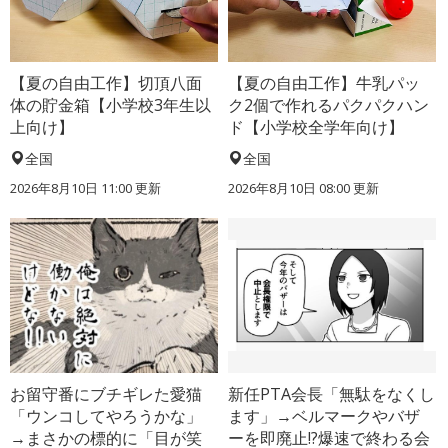
【夏の自由工作】切頂八面
【夏の自由工作】牛乳パッ
体の貯金箱【小学校3年生以
ク2個で作れるパクパクハン
上向け】
ド【小学校全学年向け】
全国
全国
2026年8月10日 11:00
更新
2026年8月10日 08:00
更新
お留守番にブチギレた愛猫
新任PTA会長「無駄をなくし
「ウンコしてやろうかな」
ます」→ベルマークやバザ
→まさかの標的に「目が笑
ーを即廃止!?爆速で終わる会