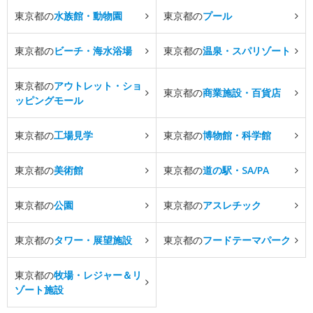
東京都の
水族館・動物園
東京都の
プール
東京都の
ビーチ・海水浴場
東京都の
温泉・スパリゾート
東京都の
アウトレット・ショ
東京都の
商業施設・百貨店
ッピングモール
東京都の
工場見学
東京都の
博物館・科学館
東京都の
美術館
東京都の
道の駅・SA/PA
東京都の
公園
東京都の
アスレチック
東京都の
タワー・展望施設
東京都の
フードテーマパーク
東京都の
牧場・レジャー＆リ
ゾート施設