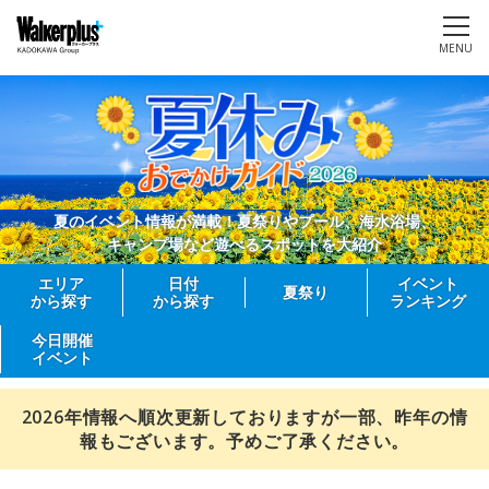
MENU
夏のイベント情報が満載！夏祭りやプール、海水浴場、
キャンプ場など遊べるスポットを大紹介
エリア
日付
イベント
夏祭り
から探す
から探す
ランキング
今日開催
イベント
2026年情報へ順次更新しておりますが一部、昨年の情
報もございます。予めご了承ください。