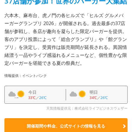
37店舗が参加！世界のバーガー大集結
六本木、麻布台、虎ノ門の各ヒルズで「ヒルズ グルメバ
ーガーグランプリ 2026」が開催される。過去最多の37店
舗が参戦し、各店が趣向を凝らした限定バーガーを提供。
客のアプリ投票によって「総合グランプリ」や「館グラン
プリ」を決定し、受賞作は販売期間が延長される。異国情
緒漂う一品やライブ感溢れるメニューなど、個性豊かな限
定バーガーを堪能できる夏の祭典だ。
情報提供：イベントバンク
今日
明日
33℃
／
26℃
34℃
／
26℃
天気情報提供元：株式会社ライフビジネスウェザー
開催期間や料金、公式サイトの
情報を見る