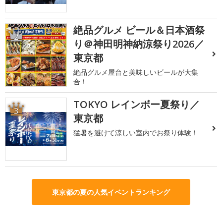
絶品グルメ ビール＆日本酒祭
2
り＠神田明神納涼祭り2026／
東京都
絶品グルメ屋台と美味しいビールが大集
合！
TOKYO レインボー夏祭り／
3
東京都
猛暑を避けて涼しい室内でお祭り体験！
東京都の夏の人気イベントランキング