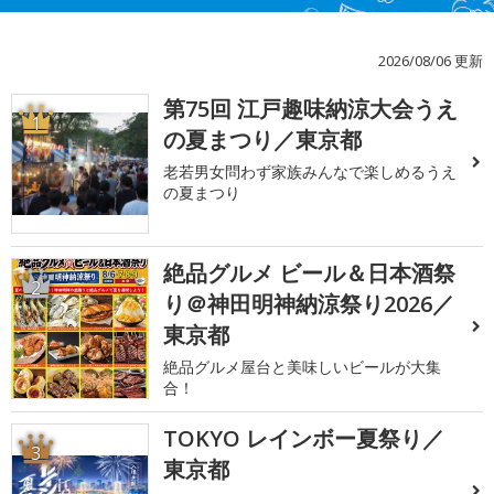
2026/08/06 更新
第75回 江戸趣味納涼大会うえ
1
の夏まつり／東京都
老若男女問わず家族みんなで楽しめるうえ
の夏まつり
絶品グルメ ビール＆日本酒祭
2
り＠神田明神納涼祭り2026／
東京都
絶品グルメ屋台と美味しいビールが大集
合！
TOKYO レインボー夏祭り／
3
東京都