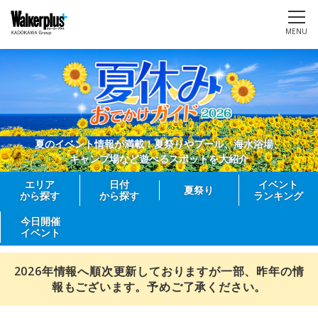
MENU
夏のイベント情報が満載！夏祭りやプール、海水浴場、
キャンプ場など遊べるスポットを大紹介
エリア
日付
イベント
夏祭り
から探す
から探す
ランキング
今日開催
イベント
2026年情報へ順次更新しておりますが一部、昨年の情
報もございます。予めご了承ください。