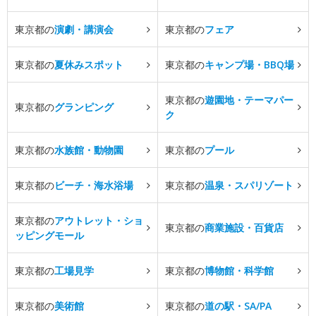
東京都の
演劇・講演会
東京都の
フェア
東京都の
夏休みスポット
東京都の
キャンプ場・BBQ場
東京都の
遊園地・テーマパー
東京都の
グランピング
ク
東京都の
水族館・動物園
東京都の
プール
東京都の
ビーチ・海水浴場
東京都の
温泉・スパリゾート
東京都の
アウトレット・ショ
東京都の
商業施設・百貨店
ッピングモール
東京都の
工場見学
東京都の
博物館・科学館
東京都の
美術館
東京都の
道の駅・SA/PA