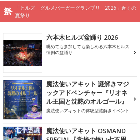
「ヒルズ グルメバーガーグランプリ 2026」近くの
夏祭り
六本木ヒルズ盆踊り 2026
眺めても参加しても楽しめる六本木ヒルズ
恒例の盆踊り
魔法使いアキット 謎解きマジ
ックアドベンチャー『リオネ
ル王国と沈黙のオルゴール』
魔法使いアキットの体験型謎解きイベント
魔法使いアキット OSMAND
SPECIAL『学校の怖い七不思