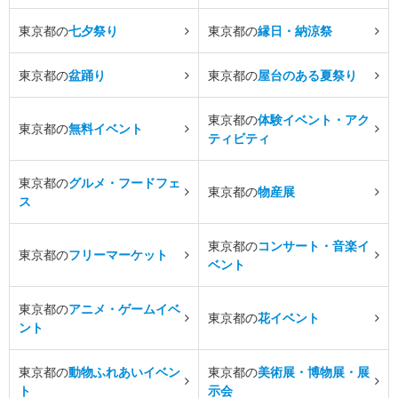
東京都の
七夕祭り
東京都の
縁日・納涼祭
東京都の
盆踊り
東京都の
屋台のある夏祭り
東京都の
体験イベント・アク
東京都の
無料イベント
ティビティ
東京都の
グルメ・フードフェ
東京都の
物産展
ス
東京都の
コンサート・音楽イ
東京都の
フリーマーケット
ベント
東京都の
アニメ・ゲームイベ
東京都の
花イベント
ント
東京都の
動物ふれあいイベン
東京都の
美術展・博物展・展
ト
示会