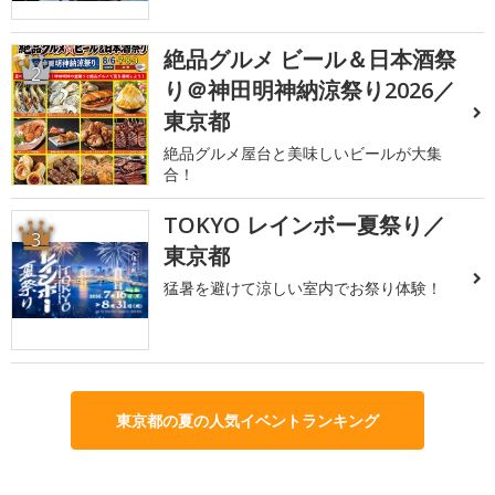
絶品グルメ ビール＆日本酒祭
2
り＠神田明神納涼祭り2026／
東京都
絶品グルメ屋台と美味しいビールが大集
合！
TOKYO レインボー夏祭り／
3
東京都
猛暑を避けて涼しい室内でお祭り体験！
東京都の夏の人気イベントランキング