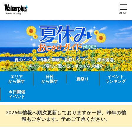
MENU
夏のイベント情報が満載！夏祭りやプール、海水浴場、
キャンプ場など遊べるスポットを大紹介
エリア
日付
イベント
夏祭り
から探す
から探す
ランキング
今日開催
イベント
2026年情報へ順次更新しておりますが一部、昨年の情
報もございます。予めご了承ください。