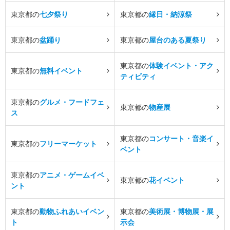
東京都の
七夕祭り
東京都の
縁日・納涼祭
東京都の
盆踊り
東京都の
屋台のある夏祭り
東京都の
体験イベント・アク
東京都の
無料イベント
ティビティ
東京都の
グルメ・フードフェ
東京都の
物産展
ス
東京都の
コンサート・音楽イ
東京都の
フリーマーケット
ベント
東京都の
アニメ・ゲームイベ
東京都の
花イベント
ント
東京都の
動物ふれあいイベン
東京都の
美術展・博物展・展
ト
示会