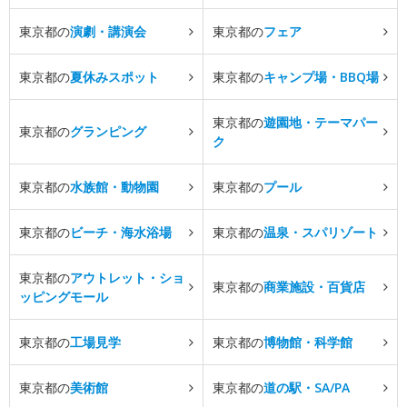
東京都の
演劇・講演会
東京都の
フェア
東京都の
夏休みスポット
東京都の
キャンプ場・BBQ場
東京都の
遊園地・テーマパー
東京都の
グランピング
ク
東京都の
水族館・動物園
東京都の
プール
東京都の
ビーチ・海水浴場
東京都の
温泉・スパリゾート
東京都の
アウトレット・ショ
東京都の
商業施設・百貨店
ッピングモール
東京都の
工場見学
東京都の
博物館・科学館
東京都の
美術館
東京都の
道の駅・SA/PA