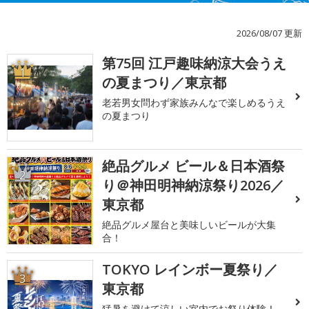
2026/08/07 更新
第75回 江戸趣味納涼大会うえ
1
の夏まつり／東京都
老若男女問わず家族みんなで楽しめるうえ
の夏まつり
絶品グルメ ビール＆日本酒祭
2
り＠神田明神納涼祭り2026／
東京都
絶品グルメ屋台と美味しいビールが大集
合！
TOKYO レインボー夏祭り／
3
東京都
猛暑を避けて涼しい室内でお祭り体験！