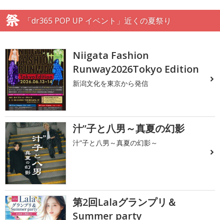
「dr365 POP UP イベント」近くの夏祭り
Niigata Fashion
Runway2026Tokyo Edition
新潟文化を東京から発信
汁”子と八男～真夏の幻影
汁”子と八男～真夏の幻影～
第2回Lalaグランプリ＆
Summer party