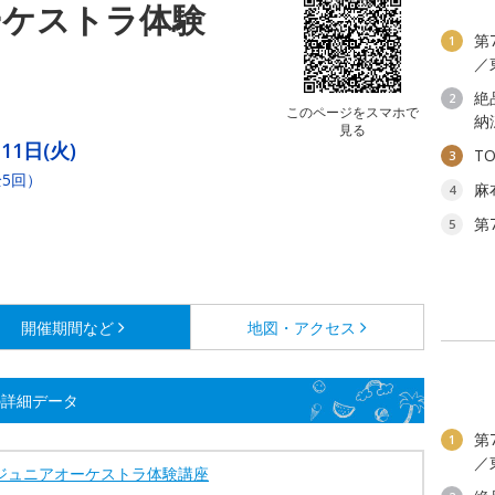
ーケストラ体験
第
1
／
絶
2
このページをスマホで
納
見る
11日(火)
T
3
全5回）
麻
4
第
5
開催期間など
地図・アクセス
の詳細データ
第
1
／
6ジュニアオーケストラ体験講座