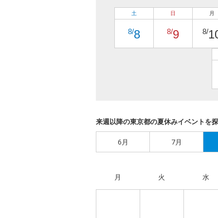
土
日
月
8/
8/
8/
8
9
1
来週以降の東京都の夏休みイベントを
6月
7月
月
火
水