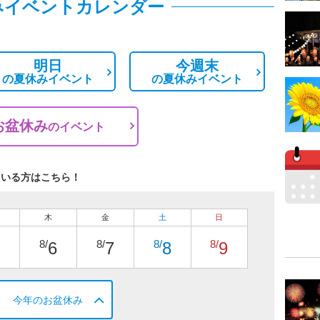
みイベントカレンダー
明日
今週末
の
夏休みイベント
の
夏休みイベント
お盆休み
の
イベント
ている方はこちら！
木
金
土
日
8/
8/
8/
8/
6
7
8
9
今年のお盆休み