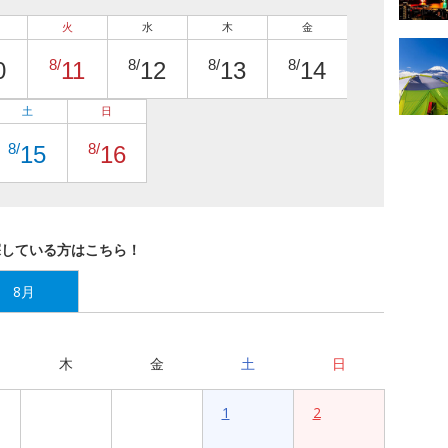
火
水
木
金
8/
8/
8/
8/
0
11
12
13
14
土
日
8/
8/
15
16
探している方はこちら！
8月
木
金
土
日
1
2