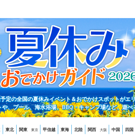
開催予定の全国の夏休みイベント＆おでかけスポットがエ
トや、プール、海水浴場、BBQ・キャンプ場など、遊べ
道
東北
関東
甲信越
東海
北陸
関西
中国
四国
東京
大阪