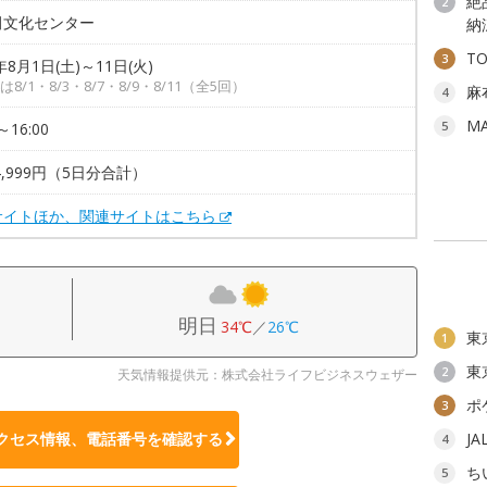
絶
2
田文化センター
納
T
3
年8月1日(土)～11日(火)
8/1・8/3・8/7・8/9・8/11（全5回）
麻
4
M
5
～16:00
4,999円（5日分合計）
サイトほか、関連サイトはこちら
明日
34℃
／
26℃
東
1
東
2
天気情報提供元：株式会社ライフビジネスウェザー
ポ
3
クセス情報、電話番号を確認する
J
4
ち
5