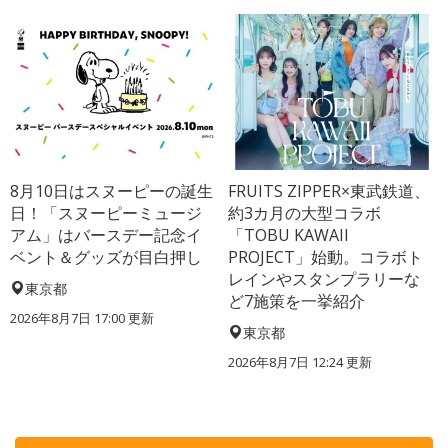
8月10日はスヌーピーの誕生
FRUITS ZIPPER×東武鉄道、
日！「スヌーピーミュージ
約3カ月の大型コラボ
アム」はバースデー記念イ
「TOBU KAWAII
ベント＆グッズが目白押し
PROJECT」始動。コラボト
レインやスタンプラリーな
東京都
ど7施策を一挙紹介
2026年8月7日 17:00
更新
東京都
2026年8月7日 12:24
更新