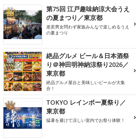
第75回 江戸趣味納涼大会うえ
1
の夏まつり／東京都
老若男女問わず家族みんなで楽しめるうえ
の夏まつり
絶品グルメ ビール＆日本酒祭
2
り＠神田明神納涼祭り2026／
東京都
絶品グルメ屋台と美味しいビールが大集
合！
TOKYO レインボー夏祭り／
3
東京都
猛暑を避けて涼しい室内でお祭り体験！