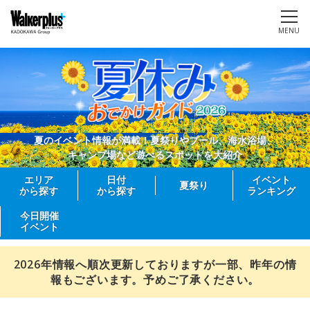
MENU
夏のイベント情報が満載！夏祭りやプール、海水浴場、
キャンプ場など遊べるスポットを大紹介
エリア
日付
イベント
夏祭り
から探す
から探す
ランキング
今日開催
イベント
2026年情報へ順次更新しておりますが一部、昨年の情
報もございます。予めご了承ください。