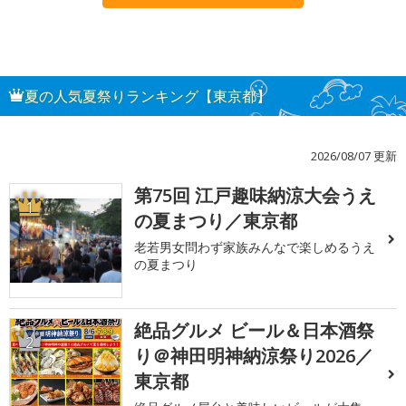
夏の人気夏祭りランキング【東京都】
2026/08/07 更新
第75回 江戸趣味納涼大会うえ
1
の夏まつり／東京都
老若男女問わず家族みんなで楽しめるうえ
の夏まつり
絶品グルメ ビール＆日本酒祭
2
り＠神田明神納涼祭り2026／
東京都