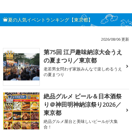
夏の人気イベントランキング【東京都】
2026/08/06 更新
第75回 江戸趣味納涼大会うえ
1
の夏まつり／東京都
老若男女問わず家族みんなで楽しめるうえ
の夏まつり
絶品グルメ ビール＆日本酒祭
2
り＠神田明神納涼祭り2026／
東京都
絶品グルメ屋台と美味しいビールが大集
合！