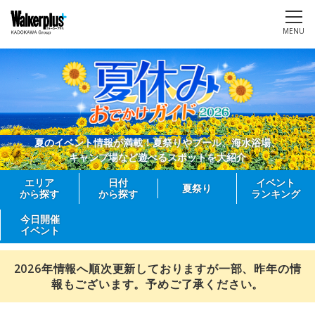
MENU
夏のイベント情報が満載！夏祭りやプール、海水浴場、
キャンプ場など遊べるスポットを大紹介
エリア
日付
イベント
夏祭り
から探す
から探す
ランキング
今日開催
イベント
2026年情報へ順次更新しておりますが一部、昨年の情
報もございます。予めご了承ください。