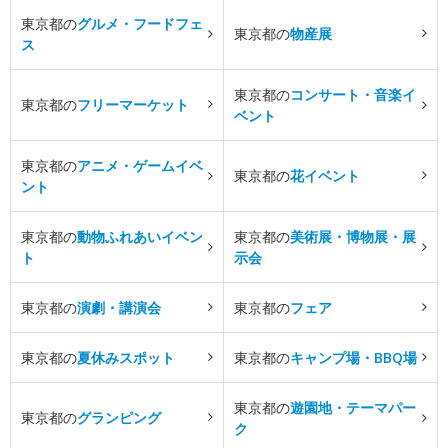
東京都の
グルメ・フードフェ
東京都の
物産展
ス
東京都の
コンサート・音楽イ
東京都の
フリーマーケット
ベント
東京都の
アニメ・ゲームイベ
東京都の
花イベント
ント
東京都の
動物ふれあいイベン
東京都の
美術展・博物展・展
ト
示会
東京都の
演劇・講演会
東京都の
フェア
東京都の
夏休みスポット
東京都の
キャンプ場・BBQ場
東京都の
遊園地・テーマパー
東京都の
グランピング
ク