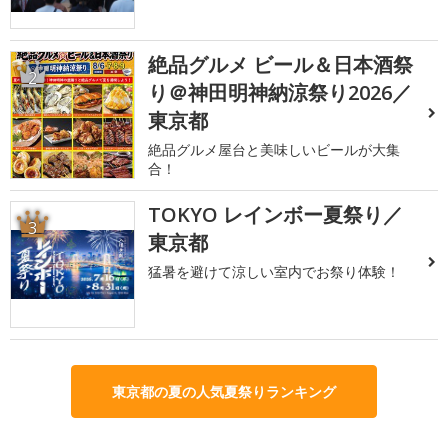
絶品グルメ ビール＆日本酒祭
2
り＠神田明神納涼祭り2026／
東京都
絶品グルメ屋台と美味しいビールが大集
合！
TOKYO レインボー夏祭り／
3
東京都
猛暑を避けて涼しい室内でお祭り体験！
東京都の夏の人気夏祭りランキング