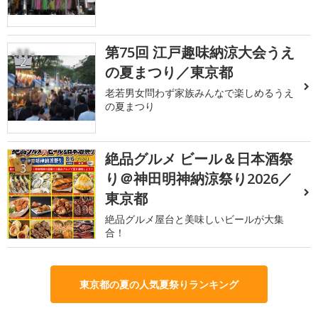
第75回 江戸趣味納涼大会うえ
2
の夏まつり／東京都
老若男女問わず家族みんなで楽しめるうえ
の夏まつり
絶品グルメ ビール＆日本酒祭
3
り＠神田明神納涼祭り2026／
東京都
絶品グルメ屋台と美味しいビールが大集
合！
東京都の夏の人気夏祭りランキング