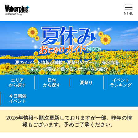
MENU
夏のイベント情報が満載！夏祭りやプール、海水浴場、
キャンプ場など遊べるスポットを大紹介
エリア
日付
イベント
夏祭り
から探す
から探す
ランキング
今日開催
イベント
2026年情報へ順次更新しておりますが一部、昨年の情
報もございます。予めご了承ください。