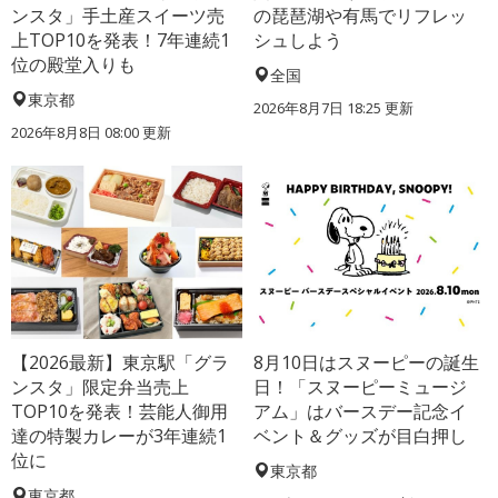
ンスタ」手土産スイーツ売
の琵琶湖や有馬でリフレッ
上TOP10を発表！7年連続1
シュしよう
位の殿堂入りも
全国
東京都
2026年8月7日 18:25
更新
2026年8月8日 08:00
更新
【2026最新】東京駅「グラ
8月10日はスヌーピーの誕生
ンスタ」限定弁当売上
日！「スヌーピーミュージ
TOP10を発表！芸能人御用
アム」はバースデー記念イ
達の特製カレーが3年連続1
ベント＆グッズが目白押し
位に
東京都
東京都