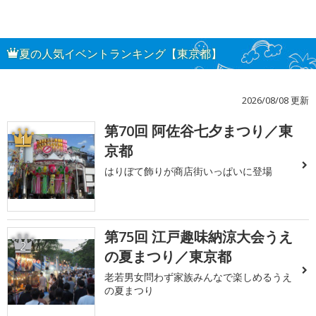
夏の人気イベントランキング【東京都】
2026/08/08 更新
第70回 阿佐谷七夕まつり／東
1
京都
はりぼて飾りが商店街いっぱいに登場
第75回 江戸趣味納涼大会うえ
2
の夏まつり／東京都
老若男女問わず家族みんなで楽しめるうえ
の夏まつり