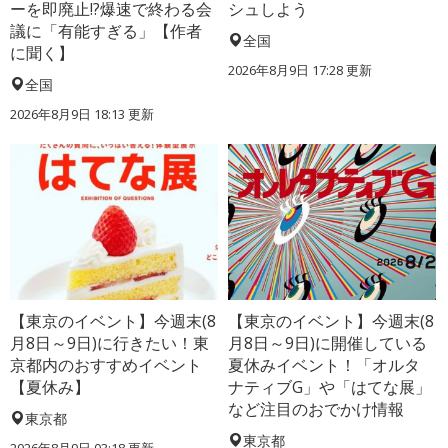
ーを即廃止!?爆速で終わる会
シュしよう
議に「有能すぎる」【作者
全国
に聞く】
2026年8月9日 17:28
更新
全国
2026年8月9日 18:13
更新
【東京のイベント】今週末(8
【東京のイベント】今週末(8
月8日～9日)に行きたい！東
月8日～9日)に開催している
京都内のおすすめイベント
夏休みイベント！「オルタ
【夏休み】
ナティブG」や「はてな展」
など注目のおでかけ情報
東京都
東京都
2026年8月9日 03:18
更新