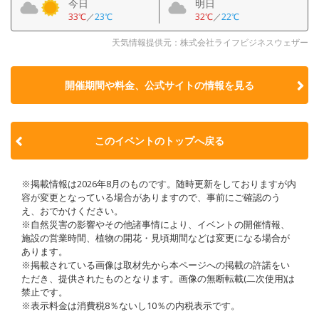
今日
明日
33℃
／
23℃
32℃
／
22℃
天気情報提供元：株式会社ライフビジネスウェザー
開催期間や料金、公式サイトの
情報を見る
このイベントのトップへ戻る
※掲載情報は2026年8月のものです。随時更新をしておりますが内
容が変更となっている場合がありますので、事前にご確認のう
え、おでかけください。
※自然災害の影響やその他諸事情により、イベントの開催情報、
施設の営業時間、植物の開花・見頃期間などは変更になる場合が
あります。
※掲載されている画像は取材先から本ページへの掲載の許諾をい
ただき、提供されたものとなります。画像の無断転載(二次使用)は
禁止です。
※表示料金は消費税8％ないし10％の内税表示です。