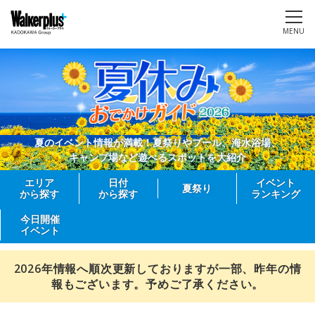
MENU
夏のイベント情報が満載！夏祭りやプール、海水浴場、
キャンプ場など遊べるスポットを大紹介
エリア
日付
イベント
夏祭り
から探す
から探す
ランキング
今日開催
イベント
2026年情報へ順次更新しておりますが一部、昨年の情
報もございます。予めご了承ください。