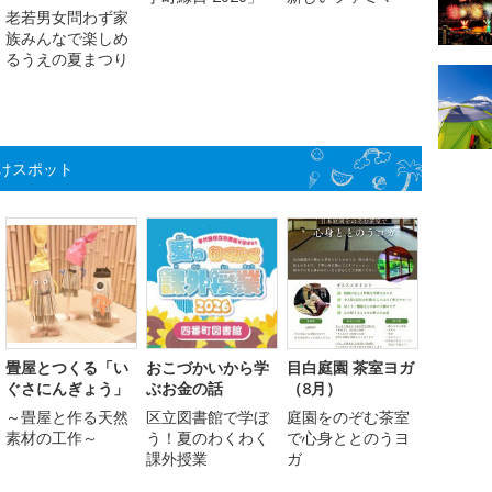
老若男女問わず家
族みんなで楽しめ
るうえの夏まつり
けスポット
畳屋とつくる「い
おこづかいから学
目白庭園 茶室ヨガ
ぐさにんぎょう」
ぶお金の話
（8月）
～畳屋と作る天然
区立図書館で学ぼ
庭園をのぞむ茶室
素材の工作～
う！夏のわくわく
で心身ととのうヨ
課外授業
ガ