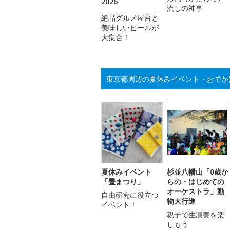
2026
流しの神事
絶品グルメ屋台と
美味しいビールが
大集合！
東京都周辺の夏休みイベント・おでか
夏休みイベント
杉並八幡山「0歳か
「畳まつり」
らの・はじめての
オーケストラ」動
自由研究に役立つ
物大行進
イベント！
親子で生演奏を楽
しもう