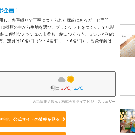
ボ企画！
使用し、多重織りで丁寧につくられた蔵前にあるガーゼ専門
10種類の中から生地を選び、ブランケットをつくる。YKK製
収納に便利なメッシュの巾着も一緒につくろう。ミシンが初め
。定員は10名/日（M：4名/日、L：6名/日）。対象年齢は
明日
35℃
／
25℃
天気情報提供元：株式会社ライフビジネスウェザー
や料金、公式サイトの
情報を見る