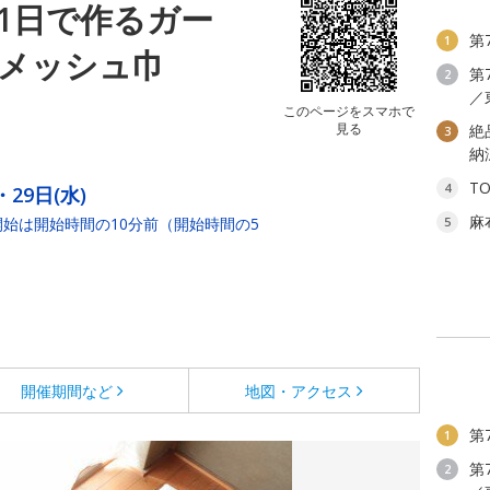
1日で作るガー
第
1
メッシュ巾
第
2
／
このページをスマホで
見る
絶
3
納
T
4
・29日(水)
麻
付開始は開始時間の10分前（開始時間の5
5
開催期間など
地図・アクセス
第
1
第
2