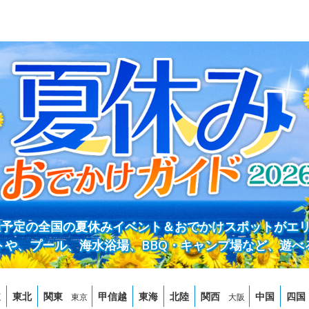
開催予定の全国の夏休みイベント＆おでかけスポットがエ
トや、プール、海水浴場、BBQ・キャンプ場など、遊べ
道
東北
関東
甲信越
東海
北陸
関西
中国
四国
東京
大阪