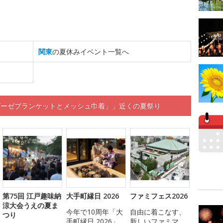
関東
の夏休みイベント一覧へ
ガーゼブランケットとメッシュ巾着」」近くの夏祭り
第75回 江戸趣味納
大手町縁日 2026
ファミフェス2026
涼大会うえの夏ま
今年で10周年「大
自由に着こなす、
つり
手町縁日 2026」
新しいファミマ