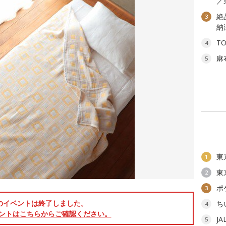
／
絶
3
納
T
4
麻
5
東
1
東
2
ポ
3
のイベントは終了しました。
ち
4
ントはこちらからご確認ください。
J
5