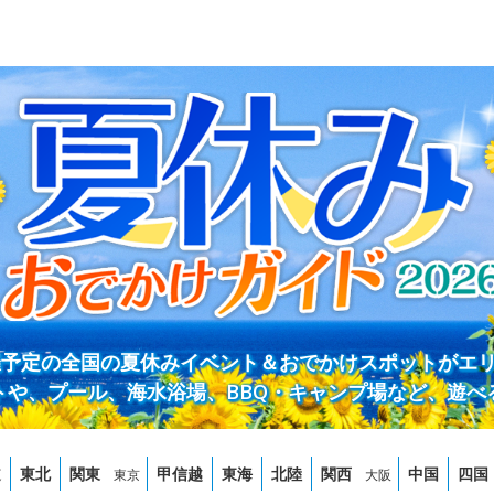
開催予定の全国の夏休みイベント＆おでかけスポットがエ
トや、プール、海水浴場、BBQ・キャンプ場など、遊べ
道
東北
関東
甲信越
東海
北陸
関西
中国
四国
東京
大阪