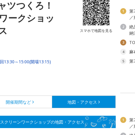
 Tシャツつくろ！
第
1
ワークショッ
／
絶
ス
2
スマホで地図を見る
納
T
3
麻
4
第
13:30～15:00(開場13:15)
5
開催期間など
地図・アクセス
第
1
 シルクスクリーンワークショップの地図・アクセス
／