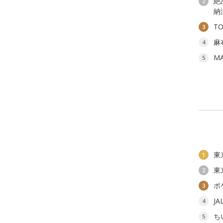
絶
2
納
T
3
麻
4
M
5
東
1
東
2
ポ
3
J
4
ち
5