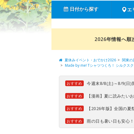
日付から探す
エ
2026年情報へ
夏休みイベント・おでかけ2026
関東の
Made by me! Tシャツつくろ！ シル
今週末8/8(土)～8/9
おすすめ
【漫画】夏に読みたい
おすすめ
【2026年版】全国の
おすすめ
雨の日も暑い日も安心
おすすめ